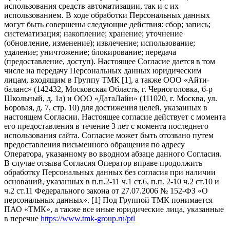
использования средств автоматизации, так и с их
использованием. В ходе обработки Персональных данных
могут быть совершены следующие действия: сбор; запись;
систематизация; накопление; хранение; уточнение
(обновление, изменение); извлечение; использование;
удаление; уничтожение; блокирование; передача
(предоставление, доступ). Настоящее Согласие дается в том
числе на передачу Персональных данных юридическим
лицам, входящим в Группу ТМК [1], а также ООО «Айти-
баланс» (142432, Московская Область, г. Черноголовка, б-р
Школьный, д. 1а) и ООО «ДатаЛайн» (111020, г. Москва, ул.
Боровая, д. 7, стр. 10) для достижения целей, указанных в
настоящем Согласии. Настоящее согласие действует с момента
его предоставления в течение 3 лет с момента последнего
использования сайта. Согласие может быть отозвано путем
предоставления письменного обращения по адресу
Оператора, указанному во вводном абзаце данного Согласия.
В случае отзыва Согласия Оператор вправе продолжить
обработку Персональных данных без согласия при наличии
оснований, указанных в п.п.2-11 ч.1 ст.6, п.п. 2-10 ч.2 ст.10 и
ч.2 ст.11 Федерального закона от 27.07.2006 № 152-ФЗ «О
персональных данных». [1] Под Группой ТМК понимается
ПАО «ТМК», а также все иные юридические лица, указанные
в перечне
https://www.tmk-group.ru/ptl