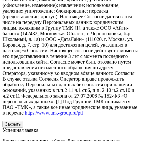
(обновление, изменение); извлечение; использование;
удаление; уничтожение; блокирование; передача
(предоставление, доступ). Настоящее Согласие дается в том
числе на передачу Персональных данных юридическим
лицам, входящим в Группу ТМК [1], а также ООО «Айти-
баланс» (142432, Московская Область, г. Черноголовка, б-р
Школьный, д. 1а) и ООО «ДатаЛайн» (111020, г. Москва, ул.
Боровая, д. 7, стр. 10) для достижения целей, указанных в
настоящем Согласии. Настоящее согласие действует с момента
его предоставления в течение 3 лет с момента последнего
использования сайта. Согласие может быть отозвано путем
предоставления письменного обращения по адресу
Оператора, указанному во вводном абзаце данного Согласия.
В случае отзыва Согласия Оператор вправе продолжить
обработку Персональных данных без согласия при наличии
оснований, указанных в п.п.2-11 ч.1 ст.6, п.п. 2-10 ч.2 ст.10 и
ч.2 ст.11 Федерального закона от 27.07.2006 № 152-ФЗ «О
персональных данных». [1] Под Группой ТМК понимается
ПАО «ТМК», а также все иные юридические лица, указанные
в перечне
https://www.tmk-group.ru/ptl
Закрыть
Успешная заявка
Ваша заявка принята, в ближайшее время она попадет