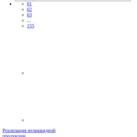
01
02
03
...
155
Реализация неликвидной
продукции