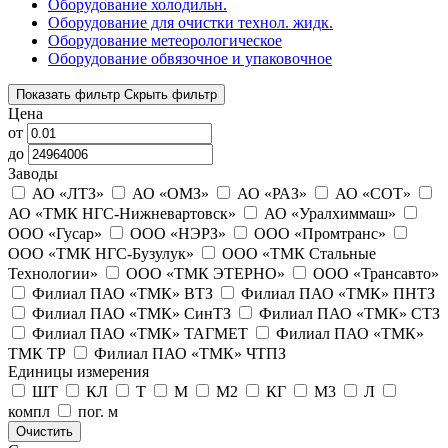
Оборудование холодильн.
Оборудование для очистки технол. жидк.
Оборудование метеорологическое
Оборудование обвязочное и упаковочное
Показать фильтр
Скрыть фильтр
Цена
от
до
Заводы
АО «ЛТЗ»
АО «ОМЗ»
АО «РАЗ»
АО «СОТ»
АО «ТМК НГС-Нижневартовск»
АО «Уралхиммаш»
ООО «Гусар»
ООО «НЭРЗ»
ООО «Промтранс»
ООО «ТМК НГС-Бузулук»
ООО «ТМК Стальные
Технологии»
ООО «ТМК ЭТЕРНО»
ООО «Трансавто»
Филиал ПАО «ТМК» ВТЗ
Филиал ПАО «ТМК» ПНТЗ
Филиал ПАО «ТМК» СинТЗ
Филиал ПАО «ТМК» СТЗ
Филиал ПАО «ТМК» ТАГМЕТ
Филиал ПАО «ТМК»
ТМК ТР
Филиал ПАО «ТМК» ЧТПЗ
Единицы измерения
ШТ
КЛ
Т
М
М2
КГ
М3
Л
компл
пог. м
Очистить