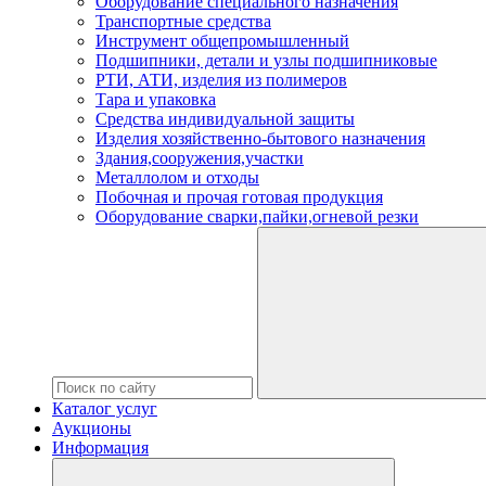
Оборудование специального назначения
Транспортные средства
Инструмент общепромышленный
Подшипники, детали и узлы подшипниковые
РТИ, АТИ, изделия из полимеров
Тара и упаковка
Средства индивидуальной защиты
Изделия хозяйственно-бытового назначения
Здания,сооружения,участки
Металлолом и отходы
Побочная и прочая готовая продукция
Оборудование сварки,пайки,огневой резки
Каталог услуг
Аукционы
Информация