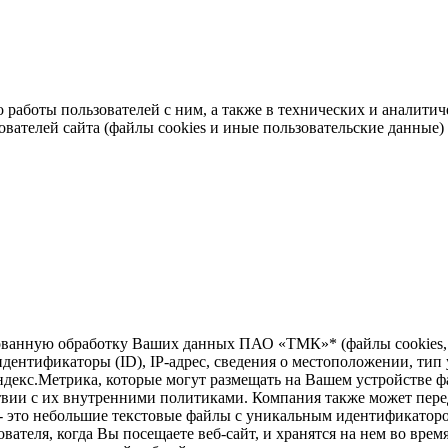
во работы пользователей с ним, а также в технических и аналит
ователей сайта (файлы cookies и иные пользовательские данные)
зированную обработку Ваших данных ПАО «ТМК»* (файлы cookie
дентификаторы (ID), IP-адрес, сведения о местоположении, тип у
ндекс.Метрика, которые могут размещать на Вашем устройстве ф
твии с их внутренними политиками. Компания также может перед
 - это небольшие текстовые файлы с уникальным идентификаторо
вателя, когда Вы посещаете веб-сайт, и хранятся на нем во врем