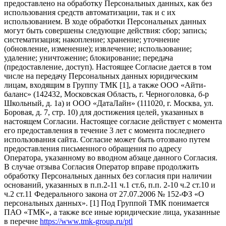
предоставлено на обработку Персональных данных, как без
использования средств автоматизации, так и с их
использованием. В ходе обработки Персональных данных
могут быть совершены следующие действия: сбор; запись;
систематизация; накопление; хранение; уточнение
(обновление, изменение); извлечение; использование;
удаление; уничтожение; блокирование; передача
(предоставление, доступ). Настоящее Согласие дается в том
числе на передачу Персональных данных юридическим
лицам, входящим в Группу ТМК [1], а также ООО «Айти-
баланс» (142432, Московская Область, г. Черноголовка, б-р
Школьный, д. 1а) и ООО «ДатаЛайн» (111020, г. Москва, ул.
Боровая, д. 7, стр. 10) для достижения целей, указанных в
настоящем Согласии. Настоящее согласие действует с момента
его предоставления в течение 3 лет с момента последнего
использования сайта. Согласие может быть отозвано путем
предоставления письменного обращения по адресу
Оператора, указанному во вводном абзаце данного Согласия.
В случае отзыва Согласия Оператор вправе продолжить
обработку Персональных данных без согласия при наличии
оснований, указанных в п.п.2-11 ч.1 ст.6, п.п. 2-10 ч.2 ст.10 и
ч.2 ст.11 Федерального закона от 27.07.2006 № 152-ФЗ «О
персональных данных». [1] Под Группой ТМК понимается
ПАО «ТМК», а также все иные юридические лица, указанные
в перечне
https://www.tmk-group.ru/ptl