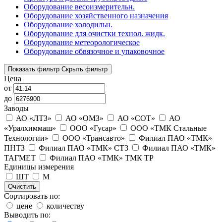
Оборудование весоизмерительн.
Оборудование хозяйственного назначения
Оборудование холодильн.
Оборудование для очистки технол. жидк.
Оборудование метеорологическое
Оборудование обвязочное и упаковочное
Показать фильтр
Скрыть фильтр
Цена
от
до
Заводы
АО «ЛТЗ»
АО «ОМЗ»
АО «СОТ»
АО
«Уралхиммаш»
ООО «Гусар»
ООО «ТМК Стальные
Технологии»
ООО «Трансавто»
Филиал ПАО «ТМК»
ПНТЗ
Филиал ПАО «ТМК» СТЗ
Филиал ПАО «ТМК»
ТАГМЕТ
Филиал ПАО «ТМК» ТМК ТР
Единицы измерения
ШТ
М
Очистить
Сортировать по:
цене
количеству
Выводить по: