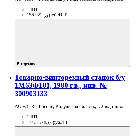
1 ШТ
156 922.
руб./ШТ
50
В корзину
Токарно-винторезный станок б/у
1М63Ф101, 1980 г.в., инв. №
300903133
АО «ЛТЗ», Россия, Калужская область, г. Людиново
1 ШТ
1 053 578.
руб./ШТ
58