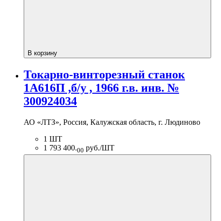
В корзину
Токарно-винторезный станок
1А616П ,б/у , 1966 г.в. инв. №
300924034
АО «ЛТЗ», Россия, Калужская область, г. Людиново
1 ШТ
1 793 400.
руб./ШТ
00