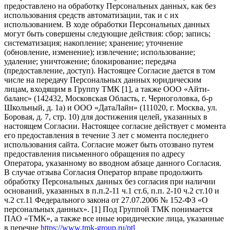
предоставлено на обработку Персональных данных, как без
использования средств автоматизации, так и с их
использованием. В ходе обработки Персональных данных
могут быть совершены следующие действия: сбор; запись;
систематизация; накопление; хранение; уточнение
(обновление, изменение); извлечение; использование;
удаление; уничтожение; блокирование; передача
(предоставление, доступ). Настоящее Согласие дается в том
числе на передачу Персональных данных юридическим
лицам, входящим в Группу ТМК [1], а также ООО «Айти-
баланс» (142432, Московская Область, г. Черноголовка, б-р
Школьный, д. 1а) и ООО «ДатаЛайн» (111020, г. Москва, ул.
Боровая, д. 7, стр. 10) для достижения целей, указанных в
настоящем Согласии. Настоящее согласие действует с момента
его предоставления в течение 3 лет с момента последнего
использования сайта. Согласие может быть отозвано путем
предоставления письменного обращения по адресу
Оператора, указанному во вводном абзаце данного Согласия.
В случае отзыва Согласия Оператор вправе продолжить
обработку Персональных данных без согласия при наличии
оснований, указанных в п.п.2-11 ч.1 ст.6, п.п. 2-10 ч.2 ст.10 и
ч.2 ст.11 Федерального закона от 27.07.2006 № 152-ФЗ «О
персональных данных». [1] Под Группой ТМК понимается
ПАО «ТМК», а также все иные юридические лица, указанные
в перечне
https://www.tmk-group.ru/ptl