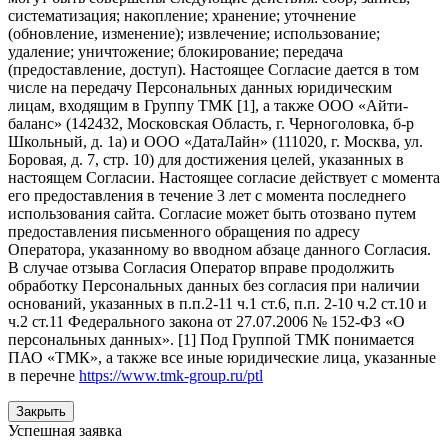
систематизация; накопление; хранение; уточнение
(обновление, изменение); извлечение; использование;
удаление; уничтожение; блокирование; передача
(предоставление, доступ). Настоящее Согласие дается в том
числе на передачу Персональных данных юридическим
лицам, входящим в Группу ТМК [1], а также ООО «Айти-
баланс» (142432, Московская Область, г. Черноголовка, б-р
Школьный, д. 1а) и ООО «ДатаЛайн» (111020, г. Москва, ул.
Боровая, д. 7, стр. 10) для достижения целей, указанных в
настоящем Согласии. Настоящее согласие действует с момента
его предоставления в течение 3 лет с момента последнего
использования сайта. Согласие может быть отозвано путем
предоставления письменного обращения по адресу
Оператора, указанному во вводном абзаце данного Согласия.
В случае отзыва Согласия Оператор вправе продолжить
обработку Персональных данных без согласия при наличии
оснований, указанных в п.п.2-11 ч.1 ст.6, п.п. 2-10 ч.2 ст.10 и
ч.2 ст.11 Федерального закона от 27.07.2006 № 152-ФЗ «О
персональных данных». [1] Под Группой ТМК понимается
ПАО «ТМК», а также все иные юридические лица, указанные
в перечне
https://www.tmk-group.ru/ptl
Закрыть
Успешная заявка