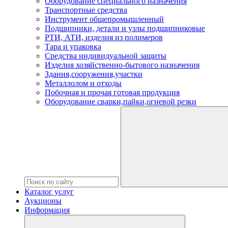
Оборудование специального назначения
Транспортные средства
Инструмент общепромышленный
Подшипники, детали и узлы подшипниковые
РТИ, АТИ, изделия из полимеров
Тара и упаковка
Средства индивидуальной защиты
Изделия хозяйственно-бытового назначения
Здания,сооружения,участки
Металлолом и отходы
Побочная и прочая готовая продукция
Оборудование сварки,пайки,огневой резки
Каталог услуг
Аукционы
Информация