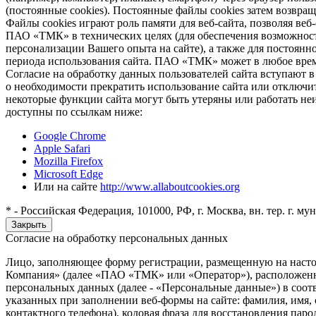
(постоянные cookies). Постоянные файлы cookies затем возвра
Файлы cookies играют роль памяти для веб-сайта, позволяя ве
ПАО «ТМК» в технических целях (для обеспечения возможност
персонализации Вашего опыта на сайте), а также для постоянн
периода использования сайта. ПАО «ТМК» может в любое время
Согласие на обработку данных пользователей сайта вступают 
о необходимости прекратить использование сайта или отключить
некоторые функции сайта могут быть утеряны или работать неи
доступны по ссылкам ниже:
Google Chrome
Apple Safari
Mozilla Firefox
Microsoft Edge
Или на сайте
http://www.allaboutcookies.org
* - Российская Федерация, 101000, РФ, г. Москва, вн. тер. г. м
Закрыть
Согласие на обработку персональных данных
Лицо, заполняющее форму регистрации, размещенную на насто
Компания» (далее «ПАО «ТМК» или «Оператор»), расположенному 
персональных данных (далее - «Персональные данные») в соо
указанных при заполнении веб-формы на сайте: фамилия, имя, о
контактного телефона), кодовая фраза для восстановления пар