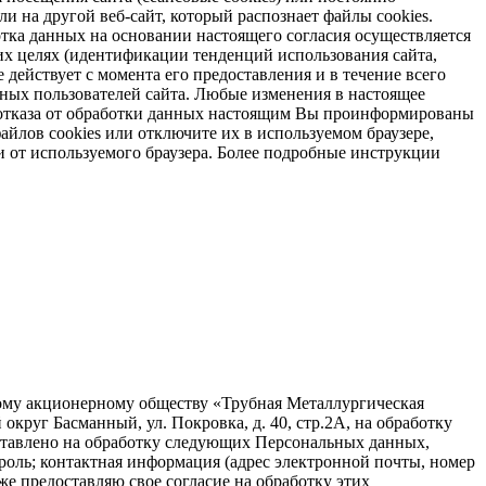
и на другой веб-сайт, который распознает файлы cookies.
отка данных на основании настоящего согласия осуществляется
х целях (идентификации тенденций использования сайта,
 действует с момента его предоставления и в течение всего
ных пользователей сайта. Любые изменения в настоящее
ае отказа от обработки данных настоящим Вы проинформированы
айлов cookies или отключите их в используемом браузере,
и от используемого браузера. Более подробные инструкции
ному акционерному обществу «Трубная Металлургическая
круг Басманный, ул. Покровка, д. 40, стр.2А, на обработку
ставлено на обработку следующих Персональных данных,
ароль; контактная информация (адрес электронной почты, номер
е предоставляю свое согласие на обработку этих