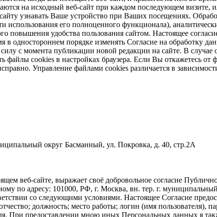
щаются на исходный веб-сайт при каждом последующем визите, ил
б-сайту узнавать Ваше устройство при Ваших посещениях. Обраб
и использования его полноценного функционала), аналитически
ого повышения удобства пользования сайтом. Настоящее согласие
 в одностороннем порядке изменять Согласие на обработку дан
в силу с момента публикации новой редакции на сайте. В случ
 файлы cookies в настройках браузера. Если Вы откажетесь от ф
справно. Управление файлами cookies различается в зависимост
униципальный округ Басманный, ул. Покровка, д. 40, стр.2А
ящем веб-сайте, выражает своё добровольное согласие Публич
по адресу: 101000, РФ, г. Москва, вн. тер. г. муниципальный о
тветствии со следующими условиями. Настоящее Согласие предо
тчество; должность; место работы; логин (имя пользователя), п
оля. При предоставлении мною иных Персональных данных я такж