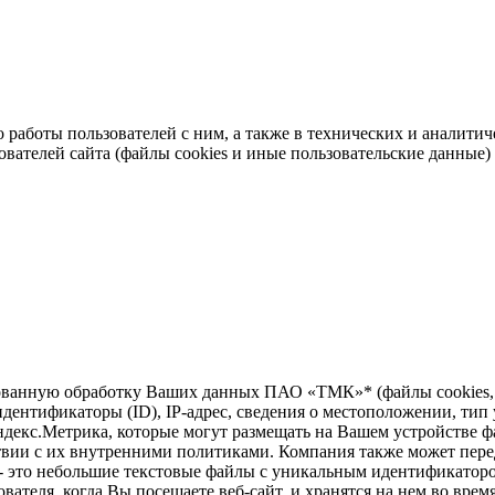
во работы пользователей с ним, а также в технических и аналит
ователей сайта (файлы cookies и иные пользовательские данные)
зированную обработку Ваших данных ПАО «ТМК»* (файлы cookie
дентификаторы (ID), IP-адрес, сведения о местоположении, тип у
ндекс.Метрика, которые могут размещать на Вашем устройстве ф
твии с их внутренними политиками. Компания также может перед
 - это небольшие текстовые файлы с уникальным идентификаторо
вателя, когда Вы посещаете веб-сайт, и хранятся на нем во врем