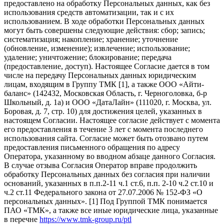
предоставлено на обработку Персональных данных, как без
использования средств автоматизации, так и с их
использованием. В ходе обработки Персональных данных
могут быть совершены следующие действия: сбор; запись;
систематизация; накопление; хранение; уточнение
(обновление, изменение); извлечение; использование;
удаление; уничтожение; блокирование; передача
(предоставление, доступ). Настоящее Согласие дается в том
числе на передачу Персональных данных юридическим
лицам, входящим в Группу ТМК [1], а также ООО «Айти-
баланс» (142432, Московская Область, г. Черноголовка, б-р
Школьный, д. 1а) и ООО «ДатаЛайн» (111020, г. Москва, ул.
Боровая, д. 7, стр. 10) для достижения целей, указанных в
настоящем Согласии. Настоящее согласие действует с момента
его предоставления в течение 3 лет с момента последнего
использования сайта. Согласие может быть отозвано путем
предоставления письменного обращения по адресу
Оператора, указанному во вводном абзаце данного Согласия.
В случае отзыва Согласия Оператор вправе продолжить
обработку Персональных данных без согласия при наличии
оснований, указанных в п.п.2-11 ч.1 ст.6, п.п. 2-10 ч.2 ст.10 и
ч.2 ст.11 Федерального закона от 27.07.2006 № 152-ФЗ «О
персональных данных». [1] Под Группой ТМК понимается
ПАО «ТМК», а также все иные юридические лица, указанные
в перечне
https://www.tmk-group.ru/ptl