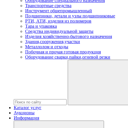
Оборудование специального назначения
Транспортные средства
Инструмент общепромышленный
Подшипники, детали и узлы подшипниковые
РТИ, АТИ, изделия из полимеров
Тара и упаковка
Средства индивидуальной защиты
Изделия хозяйственно-бытового назначения
Здания,сооружения,участки
Металлолом и отходы
Побочная и прочая готовая продукция
Оборудование сварки,пайки,огневой резки
Каталог услуг
Аукционы
Информация