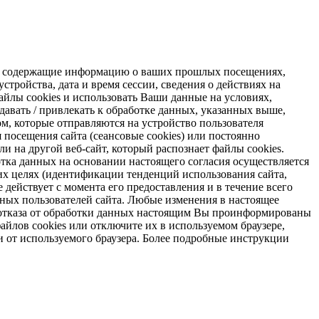
s, содержащие информацию о ваших прошлых посещениях,
стройства, дата и время сессии, сведения о действиях на
айлы cookies и использовать Ваши данные на условиях,
авать / привлекать к обработке данных, указанных выше,
м, которые отправляются на устройство пользователя
я посещения сайта (сеансовые cookies) или постоянно
и на другой веб-сайт, который распознает файлы cookies.
отка данных на основании настоящего согласия осуществляется
х целях (идентификации тенденций использования сайта,
 действует с момента его предоставления и в течение всего
ных пользователей сайта. Любые изменения в настоящее
ае отказа от обработки данных настоящим Вы проинформированы
айлов cookies или отключите их в используемом браузере,
и от используемого браузера. Более подробные инструкции