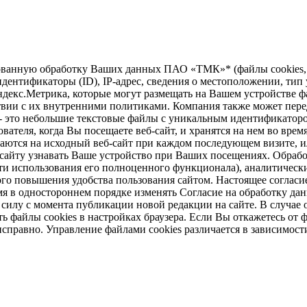
зированную обработку Ваших данных ПАО «ТМК»* (файлы cookie
дентификаторы (ID), IP-адрес, сведения о местоположении, тип у
ндекс.Метрика, которые могут размещать на Вашем устройстве ф
твии с их внутренними политиками. Компания также может перед
 - это небольшие текстовые файлы с уникальным идентификаторо
вателя, когда Вы посещаете веб-сайт, и хранятся на нем во врем
щаются на исходный веб-сайт при каждом последующем визите, ил
б-сайту узнавать Ваше устройство при Ваших посещениях. Обраб
и использования его полноценного функционала), аналитически
ого повышения удобства пользования сайтом. Настоящее согласие
 в одностороннем порядке изменять Согласие на обработку дан
в силу с момента публикации новой редакции на сайте. В случ
 файлы cookies в настройках браузера. Если Вы откажетесь от ф
справно. Управление файлами cookies различается в зависимост