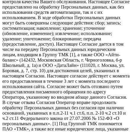
контроля качества Вашего обслуживания. Настоящее Согласие
предоставлено на обработку Персональных данных, как без
использования средств автоматизации, так и с их
использованием. В ходе обработки Персональных данных
могут быть совершены следующие действия: сбор; запись;
систематизация; накопление; хранение; уточнение
(обновление, изменение); извлечение; использование;
удаление; уничтожение; блокирование; передача
(предоставление, доступ). Настоящее Согласие дается в том
числе на передачу Персональных данных юридическим
лицам, входящим в Группу ТМК [1], а также ООО «Айти-
баланс» (142432, Московская Область, г. Черноголовка, б-р
Школьный, д. 1а) и ООО «ДатаЛайн» (111020, г. Москва, ул.
Боровая, д. 7, стр. 10) для достижения целей, указанных в
настоящем Согласии. Настоящее согласие действует с момента
его предоставления в течение 3 лет с момента последнего
использования сайта. Согласие может быть отозвано путем
предоставления письменного обращения по адресу
Оператора, указанному во вводном абзаце данного Согласия.
В случае отзыва Согласия Оператор вправе продолжить
обработку Персональных данных без согласия при наличии
оснований, указанных в п.п.2-11 ч.1 ст.6, п.п. 2-10 ч.2 ст.10 и
ч.2 ст.11 Федерального закона от 27.07.2006 № 152-ФЗ «О
персональных данных». [1] Под Группой ТМК понимается
ПАО «ТМК», а также все иные юридические лица, указанные