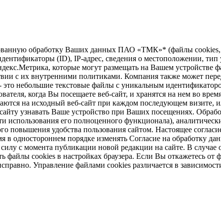
зированную обработку Ваших данных ПАО «ТМК»* (файлы cookie
дентификаторы (ID), IP-адрес, сведения о местоположении, тип у
ндекс.Метрика, которые могут размещать на Вашем устройстве ф
твии с их внутренними политиками. Компания также может перед
 - это небольшие текстовые файлы с уникальным идентификаторо
вателя, когда Вы посещаете веб-сайт, и хранятся на нем во врем
щаются на исходный веб-сайт при каждом последующем визите, ил
б-сайту узнавать Ваше устройство при Ваших посещениях. Обраб
и использования его полноценного функционала), аналитически
ого повышения удобства пользования сайтом. Настоящее согласие
 в одностороннем порядке изменять Согласие на обработку дан
в силу с момента публикации новой редакции на сайте. В случ
 файлы cookies в настройках браузера. Если Вы откажетесь от ф
справно. Управление файлами cookies различается в зависимост