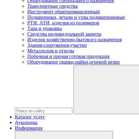
Оборудование специального назначения
Транспортные средства
Инструмент общепромышленный
Подшипники, детали и узлы подшипниковые
РТИ, АТИ, изделия из полимеров
Тара и упаковка
Средства индивидуальной защиты
Изделия хозяйственно-бытового назначения
Здания,сооружения,участки
Металлолом и отходы
Побочная и прочая готовая продукция
Оборудование сварки,пайки,огневой резки
Каталог услуг
Аукционы
Информация