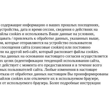
s, содержащие информацию о ваших прошлых посещениях,
стройства, дата и время сессии, сведения о действиях на
айлы cookies и использовать Ваши данные на условиях,
авать / привлекать к обработке данных, указанных выше,
м, которые отправляются на устройство пользователя
я посещения сайта (сеансовые cookies) или постоянно
и на другой веб-сайт, который распознает файлы cookies.
отка данных на основании настоящего согласия осуществляется
х целях (идентификации тенденций использования сайта,
 действует с момента его предоставления и в течение всего
ных пользователей сайта. Любые изменения в настоящее
ае отказа от обработки данных настоящим Вы проинформированы
айлов cookies или отключите их в используемом браузере,
и от используемого браузера. Более подробные инструкции