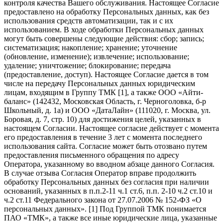
контроля качества Вашего обслуживания. Настоящее Согласие
предоставлено на обработку Персональных данных, как без
использования средств автоматизации, так и с их
использованием. В ходе обработки Персональных данных
могут быть совершены следующие действия: сбор; запись;
систематизация; накопление; хранение; уточнение
(обновление, изменение); извлечение; использование;
удаление; уничтожение; блокирование; передача
(предоставление, доступ). Настоящее Согласие дается в том
числе на передачу Персональных данных юридическим
лицам, входящим в Группу ТМК [1], а также ООО «Айти-
баланс» (142432, Московская Область, г. Черноголовка, б-р
Школьный, д. 1а) и ООО «ДатаЛайн» (111020, г. Москва, ул.
Боровая, д. 7, стр. 10) для достижения целей, указанных в
настоящем Согласии. Настоящее согласие действует с момента
его предоставления в течение 3 лет с момента последнего
использования сайта. Согласие может быть отозвано путем
предоставления письменного обращения по адресу
Оператора, указанному во вводном абзаце данного Согласия.
В случае отзыва Согласия Оператор вправе продолжить
обработку Персональных данных без согласия при наличии
оснований, указанных в п.п.2-11 ч.1 ст.6, п.п. 2-10 ч.2 ст.10 и
ч.2 ст.11 Федерального закона от 27.07.2006 № 152-ФЗ «О
персональных данных». [1] Под Группой ТМК понимается
ПАО «ТМК», а также все иные юридические лица, указанные