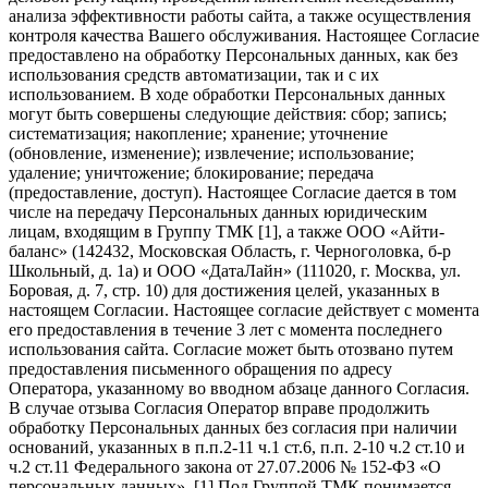
анализа эффективности работы сайта, а также осуществления
контроля качества Вашего обслуживания. Настоящее Согласие
предоставлено на обработку Персональных данных, как без
использования средств автоматизации, так и с их
использованием. В ходе обработки Персональных данных
могут быть совершены следующие действия: сбор; запись;
систематизация; накопление; хранение; уточнение
(обновление, изменение); извлечение; использование;
удаление; уничтожение; блокирование; передача
(предоставление, доступ). Настоящее Согласие дается в том
числе на передачу Персональных данных юридическим
лицам, входящим в Группу ТМК [1], а также ООО «Айти-
баланс» (142432, Московская Область, г. Черноголовка, б-р
Школьный, д. 1а) и ООО «ДатаЛайн» (111020, г. Москва, ул.
Боровая, д. 7, стр. 10) для достижения целей, указанных в
настоящем Согласии. Настоящее согласие действует с момента
его предоставления в течение 3 лет с момента последнего
использования сайта. Согласие может быть отозвано путем
предоставления письменного обращения по адресу
Оператора, указанному во вводном абзаце данного Согласия.
В случае отзыва Согласия Оператор вправе продолжить
обработку Персональных данных без согласия при наличии
оснований, указанных в п.п.2-11 ч.1 ст.6, п.п. 2-10 ч.2 ст.10 и
ч.2 ст.11 Федерального закона от 27.07.2006 № 152-ФЗ «О
персональных данных». [1] Под Группой ТМК понимается