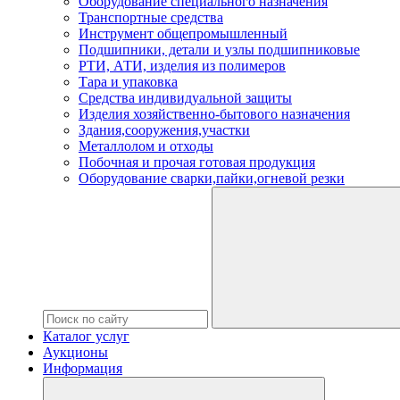
Оборудование специального назначения
Транспортные средства
Инструмент общепромышленный
Подшипники, детали и узлы подшипниковые
РТИ, АТИ, изделия из полимеров
Тара и упаковка
Средства индивидуальной защиты
Изделия хозяйственно-бытового назначения
Здания,сооружения,участки
Металлолом и отходы
Побочная и прочая готовая продукция
Оборудование сварки,пайки,огневой резки
Каталог услуг
Аукционы
Информация