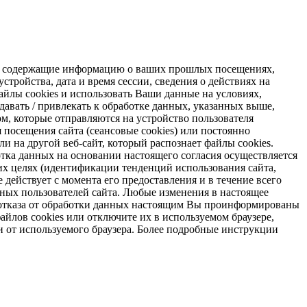
s, содержащие информацию о ваших прошлых посещениях,
стройства, дата и время сессии, сведения о действиях на
айлы cookies и использовать Ваши данные на условиях,
авать / привлекать к обработке данных, указанных выше,
м, которые отправляются на устройство пользователя
я посещения сайта (сеансовые cookies) или постоянно
и на другой веб-сайт, который распознает файлы cookies.
отка данных на основании настоящего согласия осуществляется
х целях (идентификации тенденций использования сайта,
 действует с момента его предоставления и в течение всего
ных пользователей сайта. Любые изменения в настоящее
ае отказа от обработки данных настоящим Вы проинформированы
айлов cookies или отключите их в используемом браузере,
и от используемого браузера. Более подробные инструкции