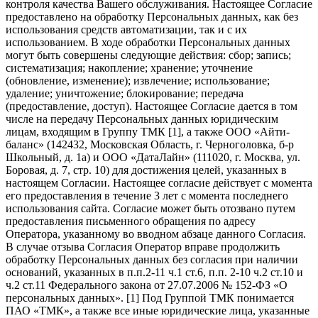
контроля качества Вашего обслуживания. Настоящее Согласие
предоставлено на обработку Персональных данных, как без
использования средств автоматизации, так и с их
использованием. В ходе обработки Персональных данных
могут быть совершены следующие действия: сбор; запись;
систематизация; накопление; хранение; уточнение
(обновление, изменение); извлечение; использование;
удаление; уничтожение; блокирование; передача
(предоставление, доступ). Настоящее Согласие дается в том
числе на передачу Персональных данных юридическим
лицам, входящим в Группу ТМК [1], а также ООО «Айти-
баланс» (142432, Московская Область, г. Черноголовка, б-р
Школьный, д. 1а) и ООО «ДатаЛайн» (111020, г. Москва, ул.
Боровая, д. 7, стр. 10) для достижения целей, указанных в
настоящем Согласии. Настоящее согласие действует с момента
его предоставления в течение 3 лет с момента последнего
использования сайта. Согласие может быть отозвано путем
предоставления письменного обращения по адресу
Оператора, указанному во вводном абзаце данного Согласия.
В случае отзыва Согласия Оператор вправе продолжить
обработку Персональных данных без согласия при наличии
оснований, указанных в п.п.2-11 ч.1 ст.6, п.п. 2-10 ч.2 ст.10 и
ч.2 ст.11 Федерального закона от 27.07.2006 № 152-ФЗ «О
персональных данных». [1] Под Группой ТМК понимается
ПАО «ТМК», а также все иные юридические лица, указанные