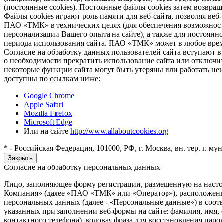
(постоянные cookies). Постоянные файлы cookies затем возвра
Файлы cookies играют роль памяти для веб-сайта, позволяя ве
ПАО «ТМК» в технических целях (для обеспечения возможност
персонализации Вашего опыта на сайте), а также для постоянн
периода использования сайта. ПАО «ТМК» может в любое время
Согласие на обработку данных пользователей сайта вступают 
о необходимости прекратить использование сайта или отключить
некоторые функции сайта могут быть утеряны или работать неи
доступны по ссылкам ниже:
Google Chrome
Apple Safari
Mozilla Firefox
Microsoft Edge
Или на сайте
http://www.allaboutcookies.org
* - Российская Федерация, 101000, РФ, г. Москва, вн. тер. г. м
Закрыть
Согласие на обработку персональных данных
Лицо, заполняющее форму регистрации, размещенную на насто
Компания» (далее «ПАО «ТМК» или «Оператор»), расположенному 
персональных данных (далее - «Персональные данные») в соо
указанных при заполнении веб-формы на сайте: фамилия, имя, о
контактного телефона), кодовая фраза для восстановления пар