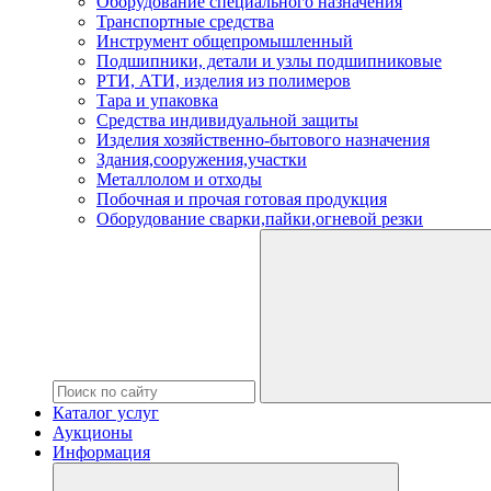
Оборудование специального назначения
Транспортные средства
Инструмент общепромышленный
Подшипники, детали и узлы подшипниковые
РТИ, АТИ, изделия из полимеров
Тара и упаковка
Средства индивидуальной защиты
Изделия хозяйственно-бытового назначения
Здания,сооружения,участки
Металлолом и отходы
Побочная и прочая готовая продукция
Оборудование сварки,пайки,огневой резки
Каталог услуг
Аукционы
Информация