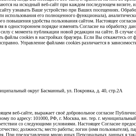
щаются на исходный веб-сайт при каждом последующем визите, ил
б-сайту узнавать Ваше устройство при Ваших посещениях. Обраб
и использования его полноценного функционала), аналитически
ого повышения удобства пользования сайтом. Настоящее согласие
 в одностороннем порядке изменять Согласие на обработку дан
в силу с момента публикации новой редакции на сайте. В случ
 файлы cookies в настройках браузера. Если Вы откажетесь от ф
справно. Управление файлами cookies различается в зависимост
униципальный округ Басманный, ул. Покровка, д. 40, стр.2А
ящем веб-сайте, выражает своё добровольное согласие Публич
по адресу: 101000, РФ, г. Москва, вн. тер. г. муниципальный о
тветствии со следующими условиями. Настоящее Согласие предо
тчество; должность; место работы; логин (имя пользователя), п
оля. При предоставлении мною иных Персональных данных я такж