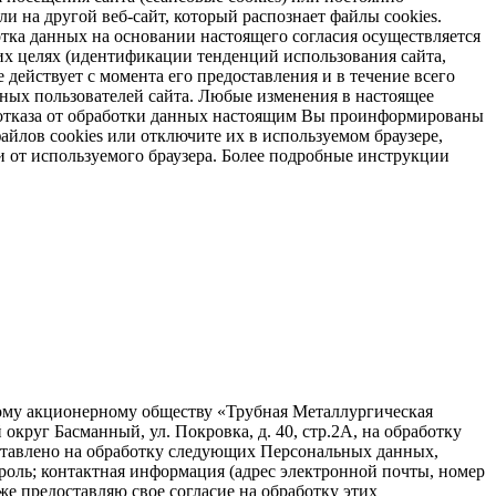
и на другой веб-сайт, который распознает файлы cookies.
отка данных на основании настоящего согласия осуществляется
х целях (идентификации тенденций использования сайта,
 действует с момента его предоставления и в течение всего
ных пользователей сайта. Любые изменения в настоящее
ае отказа от обработки данных настоящим Вы проинформированы
айлов cookies или отключите их в используемом браузере,
и от используемого браузера. Более подробные инструкции
ному акционерному обществу «Трубная Металлургическая
круг Басманный, ул. Покровка, д. 40, стр.2А, на обработку
ставлено на обработку следующих Персональных данных,
ароль; контактная информация (адрес электронной почты, номер
е предоставляю свое согласие на обработку этих