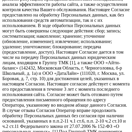
анализа эффективности работы сайта, а также осуществления
контроля качества Вашего обслуживания. Настоящее Согласие
предоставлено на обработку Персональных данных, как без
использования средств автоматизации, так и с их
использованием. В ходе обработки Персональных данных
могут быть совершены следующие действия: сбор; запись;
систематизация; накопление; хранение; уточнение
(обновление, изменение); извлечение; использование;
удаление; уничтожение; блокирование; передача
(предоставление, доступ). Настоящее Согласие дается в том
числе на передачу Персональных данных юридическим
лицам, входящим в Группу ТМК [1], а также ООО «Айти-
баланс» (142432, Московская Область, г. Черноголовка, б-р
Школьный, д. 1а) и ООО «ДатаЛайн» (111020, г. Москва, ул.
Боровая, д. 7, стр. 10) для достижения целей, указанных в
настоящем Согласии. Настоящее согласие действует с момента
его предоставления в течение 3 лет с момента последнего
использования сайта. Согласие может быть отозвано путем
предоставления письменного обращения по адресу
Оператора, указанному во вводном абзаце данного Согласия.
В случае отзыва Согласия Оператор вправе продолжить
обработку Персональных данных без согласия при наличии
оснований, указанных в п.п.2-11 ч.1 ст.6, п.п. 2-10 ч.2 ст.10 и
ч.2 ст.11 Федерального закона от 27.07.2006 № 152-ФЗ «О
персональных данных». [1] Под Группой ТМК понимается