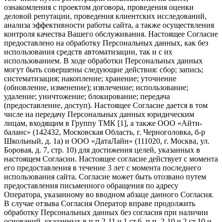
ознакомления с проектом договора, проведения оценки
деловой репутации, проведения клиентских исследований,
анализа эффективности работы сайта, а также осуществления
контроля качества Вашего обслуживания. Настоящее Согласие
предоставлено на обработку Персональных данных, как без
использования средств автоматизации, так и с их
использованием. В ходе обработки Персональных данных
могут быть совершены следующие действия: сбор; запись;
систематизация; накопление; хранение; уточнение
(обновление, изменение); извлечение; использование;
удаление; уничтожение; блокирование; передача
(предоставление, доступ). Настоящее Согласие дается в том
числе на передачу Персональных данных юридическим
лицам, входящим в Группу ТМК [1], а также ООО «Айти-
баланс» (142432, Московская Область, г. Черноголовка, б-р
Школьный, д. 1а) и ООО «ДатаЛайн» (111020, г. Москва, ул.
Боровая, д. 7, стр. 10) для достижения целей, указанных в
настоящем Согласии. Настоящее согласие действует с момента
его предоставления в течение 3 лет с момента последнего
использования сайта. Согласие может быть отозвано путем
предоставления письменного обращения по адресу
Оператора, указанному во вводном абзаце данного Согласия.
В случае отзыва Согласия Оператор вправе продолжить
обработку Персональных данных без согласия при наличии
оснований, указанных в п.п.2-11 ч.1 ст.6, п.п. 2-10 ч.2 ст.10 и