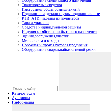
Оборудование специального назначения
Транспортные средства
Инструмент общепромышленный
Подшипники, детали и узлы подшипниковые
РТИ, АТИ, изделия из полимеров
Тара и упаковка
Средства индивидуальной защиты
Изделия хозяйственно-бытового назначения
Здания,сооружения,участки
Металлолом и отходы
Побочная и прочая готовая продукция
Оборудование сварки,пайки,огневой резки
Каталог услуг
Аукционы
Информация