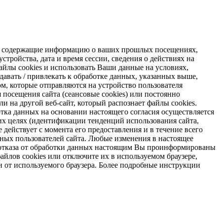
s, содержащие информацию о ваших прошлых посещениях,
стройства, дата и время сессии, сведения о действиях на
айлы cookies и использовать Ваши данные на условиях,
авать / привлекать к обработке данных, указанных выше,
м, которые отправляются на устройство пользователя
я посещения сайта (сеансовые cookies) или постоянно
и на другой веб-сайт, который распознает файлы cookies.
отка данных на основании настоящего согласия осуществляется
х целях (идентификации тенденций использования сайта,
 действует с момента его предоставления и в течение всего
ных пользователей сайта. Любые изменения в настоящее
ае отказа от обработки данных настоящим Вы проинформированы
айлов cookies или отключите их в используемом браузере,
и от используемого браузера. Более подробные инструкции