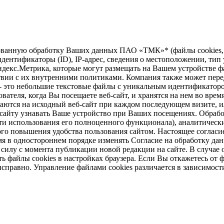
зированную обработку Ваших данных ПАО «ТМК»* (файлы cookie
дентификаторы (ID), IP-адрес, сведения о местоположении, тип у
ндекс.Метрика, которые могут размещать на Вашем устройстве ф
твии с их внутренними политиками. Компания также может перед
 - это небольшие текстовые файлы с уникальным идентификаторо
вателя, когда Вы посещаете веб-сайт, и хранятся на нем во врем
щаются на исходный веб-сайт при каждом последующем визите, ил
б-сайту узнавать Ваше устройство при Ваших посещениях. Обраб
и использования его полноценного функционала), аналитически
ого повышения удобства пользования сайтом. Настоящее согласие
 в одностороннем порядке изменять Согласие на обработку дан
в силу с момента публикации новой редакции на сайте. В случ
 файлы cookies в настройках браузера. Если Вы откажетесь от ф
справно. Управление файлами cookies различается в зависимост