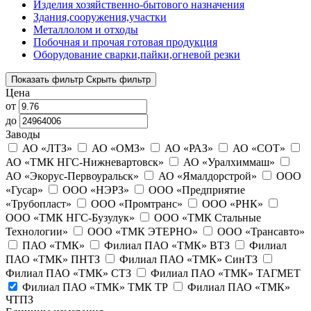
Изделия хозяйственно-бытового назначения
Здания,сооружения,участки
Металлолом и отходы
Побочная и прочая готовая продукция
Оборудование сварки,пайки,огневой резки
Показать фильтр
Скрыть фильтр
Цена
от
до
Заводы
АО «ЛТЗ»
АО «ОМЗ»
АО «РАЗ»
АО «СОТ»
АО «ТМК НГС-Нижневартовск»
АО «Уралхиммаш»
АО «Экорус-Первоуральск»
АО «Ямалдорстрой»
ООО
«Гусар»
ООО «НЭРЗ»
ООО «Предприятие
«Трубопласт»
ООО «Промтранс»
ООО «РНК»
ООО «ТМК НГС-Бузулук»
ООО «ТМК Стальные
Технологии»
ООО «ТМК ЭТЕРНО»
ООО «Трансавто»
ПАО «ТМК»
Филиал ПАО «ТМК» ВТЗ
Филиал
ПАО «ТМК» ПНТЗ
Филиал ПАО «ТМК» СинТЗ
Филиал ПАО «ТМК» СТЗ
Филиал ПАО «ТМК» ТАГМЕТ
Филиал ПАО «ТМК» ТМК ТР
Филиал ПАО «ТМК»
ЧТПЗ