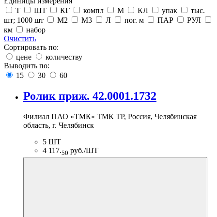
Единицы измерения
Т
ШТ
КГ
компл
М
КЛ
упак
тыс.
шт; 1000 шт
М2
М3
Л
пог. м
ПАР
РУЛ
км
набор
Очистить
Сортировать по:
цене
количеству
Выводить по:
15
30
60
Ролик приж. 42.0001.1732
Филиал ПАО «ТМК» ТМК ТР, Россия, Челябинская
область, г. Челябинск
5 ШТ
4 117.
руб./ШТ
50