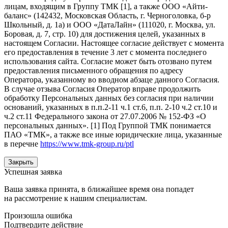
лицам, входящим в Группу ТМК [1], а также ООО «Айти-
баланс» (142432, Московская Область, г. Черноголовка, б-р
Школьный, д. 1а) и ООО «ДатаЛайн» (111020, г. Москва, ул.
Боровая, д. 7, стр. 10) для достижения целей, указанных в
настоящем Согласии. Настоящее согласие действует с момента
его предоставления в течение 3 лет с момента последнего
использования сайта. Согласие может быть отозвано путем
предоставления письменного обращения по адресу
Оператора, указанному во вводном абзаце данного Согласия.
В случае отзыва Согласия Оператор вправе продолжить
обработку Персональных данных без согласия при наличии
оснований, указанных в п.п.2-11 ч.1 ст.6, п.п. 2-10 ч.2 ст.10 и
ч.2 ст.11 Федерального закона от 27.07.2006 № 152-ФЗ «О
персональных данных». [1] Под Группой ТМК понимается
ПАО «ТМК», а также все иные юридические лица, указанные
в перечне
https://www.tmk-group.ru/ptl
Закрыть
Успешная заявка
Ваша заявка принята, в ближайшее время она попадет
на рассмотрение к нашим специалистам.
Произошла ошибка
Подтвердите действие