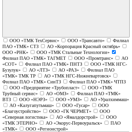
ООО «ТМК ТехСервис»
ООО «Трансавто»
Филиал
ПАО «ТМК» СТЗ
АО «Корпорация Красный октябрь»
ООО «РНК»
ООО «ТМК Стальные Технологии»
Филиал ПАО «ТМК» ТАГМЕТ
ООО «Промтранс»
АО
«СОТ»
Филиал ПАО «ТМК» ПНТЗ
ООО «ТМК НГС-
Бузулук»
АО «ЛТЗ»
АО «РАЗ»
Филиал ПАО
«ТМК» ТМК ТР
АО «ТМК НГС-Нижневартовск»
Филиал ПАО «ТМК» СинТЗ
Филиал ПАО «ТМК» ЧТПЗ
ООО «Предприятие «Трубопласт»
ООО «ТМК
Трубный сервис»
АО «ОМЗ»
Филиал ПАО «ТМК»
ВТЗ
ООО «НЭРЗ»
ООО «УМЗ»
АО «Уралхиммаш»
АО «Калугапутьмаш»
ООО «Гусар»
ООО
«Благоустройство»
ООО «ГК ЧЕРМЕТ»
ООО
«Северная логистика»
АО «Ямалдорстрой»
ООО
«ТМК ЭТЕРНО»
АО «Экорус-Первоуральск»
ПАО
«ТМК»
ООО «Регионстрой»