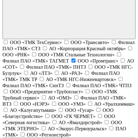
ООО «ТМК ТехСервис»
ООО «Трансавто»
Филиал
ПАО «ТМК» СТЗ
АО «Корпорация Красный октябрь»
ООО «РНК»
ООО «ТМК Стальные Технологии»
Филиал ПАО «ТМК» ТАГМЕТ
ООО «Промтранс»
АО
«СОТ»
Филиал ПАО «ТМК» ПНТЗ
ООО «ТМК НГС-
Бузулук»
АО «ЛТЗ»
АО «РАЗ»
Филиал ПАО
«ТМК» ТМК ТР
АО «ТМК НГС-Нижневартовск»
Филиал ПАО «ТМК» СинТЗ
Филиал ПАО «ТМК» ЧТПЗ
ООО «Предприятие «Трубопласт»
ООО «ТМК
Трубный сервис»
АО «ОМЗ»
Филиал ПАО «ТМК»
ВТЗ
ООО «НЭРЗ»
ООО «УМЗ»
АО «Уралхиммаш»
АО «Калугапутьмаш»
ООО «Гусар»
ООО
«Благоустройство»
ООО «ГК ЧЕРМЕТ»
ООО
«Северная логистика»
АО «Ямалдорстрой»
ООО
«ТМК ЭТЕРНО»
АО «Экорус-Первоуральск»
ПАО
«ТМК»
ООО «Регионстрой»