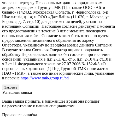
числе на передачу Персональных данных юридическим
лицам, входящим в Группу ТМК [1], а также ООО «Айти-
баланс» (142432, Московская Область, г. Черноголовка, б-р
Школьный, д. 1а) и ООО «ДатаЛайн» (111020, г. Москва, ул.
Боровая, д. 7, стр. 10) для достижения целей, указанных в
настоящем Согласии. Настоящее согласие действует с момента
его предоставления в течение 3 лет с момента последнего
использования сайта. Согласие может быть отозвано путем
предоставления письменного обращения по адресу
Оператора, указанному во вводном абзаце данного Согласия.
В случае отзыва Согласия Оператор вправе продолжить
обработку Персональных данных без согласия при наличии
оснований, указанных в п.п.2-11 ч.1 ст.6, п.п. 2-10 ч.2 ст.10 и
ч.2 ст.11 Федерального закона от 27.07.2006 № 152-ФЗ «О
персональных данных». [1] Под Группой ТМК понимается
ПАО «ТМК», а также все иные юридические лица, указанные
в перечне
https://www.tmk-group.ru/ptl
Закрыть
Успешная заявка
Ваша заявка принята, в ближайшее время она попадет
на рассмотрение к нашим специалистам.
Произошла ошибка