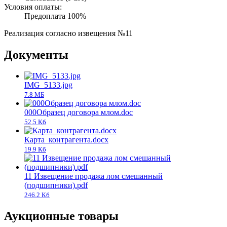
Условия оплаты:
Предоплата 100%
Реализация согласно извещения №11
Документы
IMG_5133.jpg
7.8 MБ
000Образец договора млом.doc
52.5 Кб
Карта_контрагента.docx
19.9 Кб
11 Извещение продажа лом смешанный
(подшипники).pdf
246.2 Кб
Аукционные товары