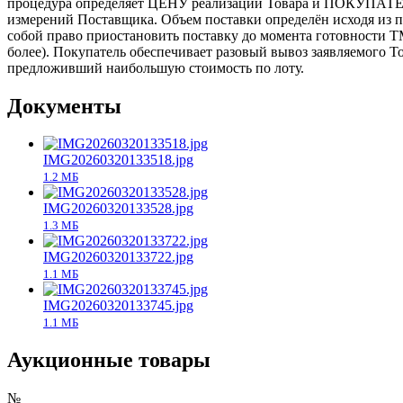
процедура определяет ЦЕНУ реализации Товара и ПОКУПАТЕЛЯ
измерений Поставщика. Объем поставки определён исходя из п
собой право приостановить поставку до момента готовности ТМ
более). Покупатель обеспечивает разовый вывоз заявляемого Т
предложивший наибольшую стоимость по лоту.
Документы
IMG20260320133518.jpg
1.2 MБ
IMG20260320133528.jpg
1.3 MБ
IMG20260320133722.jpg
1.1 MБ
IMG20260320133745.jpg
1.1 MБ
Аукционные товары
№