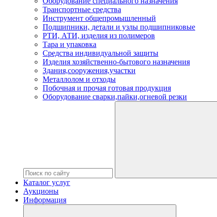
Оборудование специального назначения
Транспортные средства
Инструмент общепромышленный
Подшипники, детали и узлы подшипниковые
РТИ, АТИ, изделия из полимеров
Тара и упаковка
Средства индивидуальной защиты
Изделия хозяйственно-бытового назначения
Здания,сооружения,участки
Металлолом и отходы
Побочная и прочая готовая продукция
Оборудование сварки,пайки,огневой резки
Каталог услуг
Аукционы
Информация