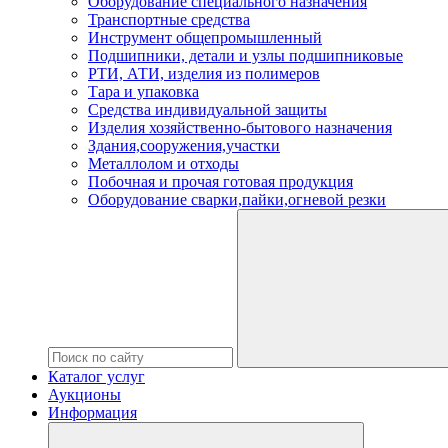
Оборудование специального назначения
Транспортные средства
Инструмент общепромышленный
Подшипники, детали и узлы подшипниковые
РТИ, АТИ, изделия из полимеров
Тара и упаковка
Средства индивидуальной защиты
Изделия хозяйственно-бытового назначения
Здания,сооружения,участки
Металлолом и отходы
Побочная и прочая готовая продукция
Оборудование сварки,пайки,огневой резки
Каталог услуг
Аукционы
Информация