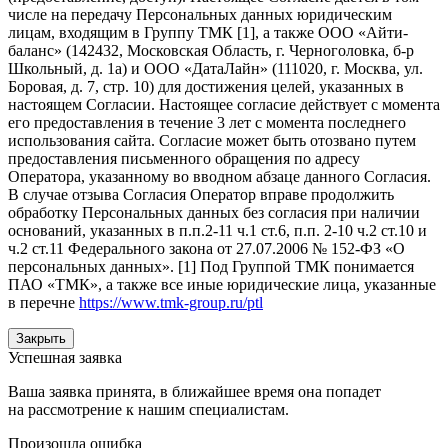
числе на передачу Персональных данных юридическим
лицам, входящим в Группу ТМК [1], а также ООО «Айти-
баланс» (142432, Московская Область, г. Черноголовка, б-р
Школьный, д. 1а) и ООО «ДатаЛайн» (111020, г. Москва, ул.
Боровая, д. 7, стр. 10) для достижения целей, указанных в
настоящем Согласии. Настоящее согласие действует с момента
его предоставления в течение 3 лет с момента последнего
использования сайта. Согласие может быть отозвано путем
предоставления письменного обращения по адресу
Оператора, указанному во вводном абзаце данного Согласия.
В случае отзыва Согласия Оператор вправе продолжить
обработку Персональных данных без согласия при наличии
оснований, указанных в п.п.2-11 ч.1 ст.6, п.п. 2-10 ч.2 ст.10 и
ч.2 ст.11 Федерального закона от 27.07.2006 № 152-ФЗ «О
персональных данных». [1] Под Группой ТМК понимается
ПАО «ТМК», а также все иные юридические лица, указанные
в перечне
https://www.tmk-group.ru/ptl
Закрыть
Успешная заявка
Ваша заявка принята, в ближайшее время она попадет
на рассмотрение к нашим специалистам.
Произошла ошибка