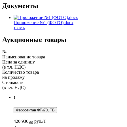
Документы
Приложение №1 (ФОТО).docx
1.7 MБ
Аукционные товары
№
Наименование товара
Цена за единицу
(в т.ч. НДС)
Количество товара
на продажу
Стоимость
(в т.ч. НДС)
1
Ферротитан ФТи70, ТБ
420 936
руб./Т
.60