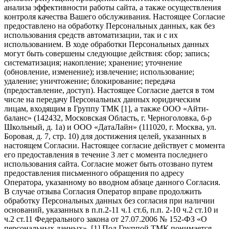
анализа эффективности работы сайта, а также осуществления
контроля качества Вашего обслуживания. Настоящее Согласие
предоставлено на обработку Персональных данных, как без
использования средств автоматизации, так и с их
использованием. В ходе обработки Персональных данных
могут быть совершены следующие действия: сбор; запись;
систематизация; накопление; хранение; уточнение
(обновление, изменение); извлечение; использование;
удаление; уничтожение; блокирование; передача
(предоставление, доступ). Настоящее Согласие дается в том
числе на передачу Персональных данных юридическим
лицам, входящим в Группу ТМК [1], а также ООО «Айти-
баланс» (142432, Московская Область, г. Черноголовка, б-р
Школьный, д. 1а) и ООО «ДатаЛайн» (111020, г. Москва, ул.
Боровая, д. 7, стр. 10) для достижения целей, указанных в
настоящем Согласии. Настоящее согласие действует с момента
его предоставления в течение 3 лет с момента последнего
использования сайта. Согласие может быть отозвано путем
предоставления письменного обращения по адресу
Оператора, указанному во вводном абзаце данного Согласия.
В случае отзыва Согласия Оператор вправе продолжить
обработку Персональных данных без согласия при наличии
оснований, указанных в п.п.2-11 ч.1 ст.6, п.п. 2-10 ч.2 ст.10 и
ч.2 ст.11 Федерального закона от 27.07.2006 № 152-ФЗ «О
персональных данных». [1] Под Группой ТМК понимается