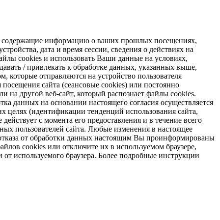
s, содержащие информацию о ваших прошлых посещениях,
стройства, дата и время сессии, сведения о действиях на
айлы cookies и использовать Ваши данные на условиях,
авать / привлекать к обработке данных, указанных выше,
м, которые отправляются на устройство пользователя
я посещения сайта (сеансовые cookies) или постоянно
и на другой веб-сайт, который распознает файлы cookies.
отка данных на основании настоящего согласия осуществляется
х целях (идентификации тенденций использования сайта,
 действует с момента его предоставления и в течение всего
ных пользователей сайта. Любые изменения в настоящее
ае отказа от обработки данных настоящим Вы проинформированы
айлов cookies или отключите их в используемом браузере,
и от используемого браузера. Более подробные инструкции