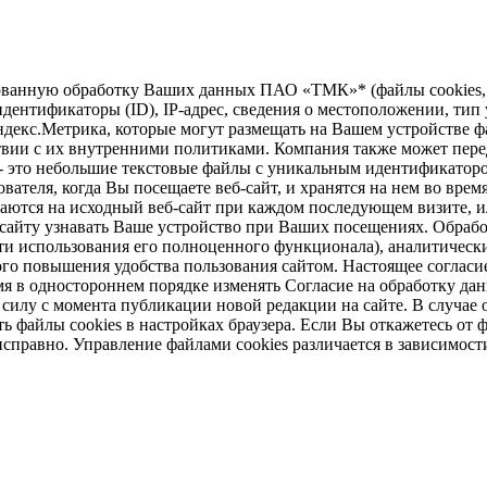
зированную обработку Ваших данных ПАО «ТМК»* (файлы cookie
дентификаторы (ID), IP-адрес, сведения о местоположении, тип у
ндекс.Метрика, которые могут размещать на Вашем устройстве ф
твии с их внутренними политиками. Компания также может перед
 - это небольшие текстовые файлы с уникальным идентификаторо
вателя, когда Вы посещаете веб-сайт, и хранятся на нем во врем
щаются на исходный веб-сайт при каждом последующем визите, ил
б-сайту узнавать Ваше устройство при Ваших посещениях. Обраб
и использования его полноценного функционала), аналитически
ого повышения удобства пользования сайтом. Настоящее согласие
 в одностороннем порядке изменять Согласие на обработку дан
в силу с момента публикации новой редакции на сайте. В случ
 файлы cookies в настройках браузера. Если Вы откажетесь от ф
справно. Управление файлами cookies различается в зависимост