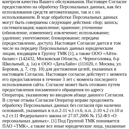
контроля качества Вашего обслуживания. Настоящее Согласие
предоставлено на обработку Персональных данных, как без
использования средств автоматизации, так и с их
использованием. В ходе обработки Персональных данных
могут быть совершены следующие действия: сбор; запись;
систематизация; накопление; хранение; уточнение
(обновление, изменение); извлечение; использование;
удаление; уничтожение; блокирование; передача
(предоставление, доступ). Настоящее Согласие дается в том
числе на передачу Персональных данных юридическим
лицам, входящим в Группу ТМК [1], а также ООО «Айти-
баланс» (142432, Московская Область, г. Черноголовка, б-р
Школьный, д. 1а) и ООО «ДатаЛайн» (111020, г. Москва, ул.
Боровая, д. 7, стр. 10) для достижения целей, указанных в
настоящем Согласии. Настоящее согласие действует с момента
его предоставления в течение 3 лет с момента последнего
использования сайта. Согласие может быть отозвано путем
предоставления письменного обращения по адресу
Оператора, указанному во вводном абзаце данного Согласия.
В случае отзыва Согласия Оператор вправе продолжить
обработку Персональных данных без согласия при наличии
оснований, указанных в п.п.2-11 ч.1 ст.6, п.п. 2-10 ч.2 ст.10 и
ч.2 ст.11 Федерального закона от 27.07.2006 № 152-ФЗ «О
персональных данных». [1] Под Группой ТМК понимается
ПАО «ТМК», а также все иные юридические лица, указанные