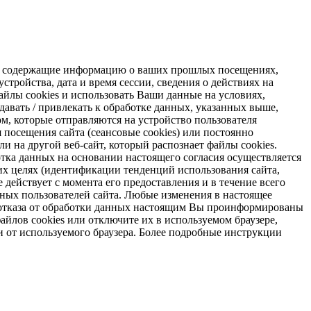
s, содержащие информацию о ваших прошлых посещениях,
стройства, дата и время сессии, сведения о действиях на
айлы cookies и использовать Ваши данные на условиях,
авать / привлекать к обработке данных, указанных выше,
м, которые отправляются на устройство пользователя
я посещения сайта (сеансовые cookies) или постоянно
и на другой веб-сайт, который распознает файлы cookies.
отка данных на основании настоящего согласия осуществляется
х целях (идентификации тенденций использования сайта,
 действует с момента его предоставления и в течение всего
ных пользователей сайта. Любые изменения в настоящее
ае отказа от обработки данных настоящим Вы проинформированы
айлов cookies или отключите их в используемом браузере,
и от используемого браузера. Более подробные инструкции