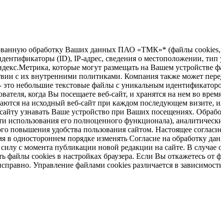
зированную обработку Ваших данных ПАО «ТМК»* (файлы cookie
дентификаторы (ID), IP-адрес, сведения о местоположении, тип у
ндекс.Метрика, которые могут размещать на Вашем устройстве ф
твии с их внутренними политиками. Компания также может перед
 - это небольшие текстовые файлы с уникальным идентификаторо
вателя, когда Вы посещаете веб-сайт, и хранятся на нем во врем
щаются на исходный веб-сайт при каждом последующем визите, ил
б-сайту узнавать Ваше устройство при Ваших посещениях. Обраб
и использования его полноценного функционала), аналитически
ого повышения удобства пользования сайтом. Настоящее согласие
 в одностороннем порядке изменять Согласие на обработку дан
в силу с момента публикации новой редакции на сайте. В случ
 файлы cookies в настройках браузера. Если Вы откажетесь от ф
справно. Управление файлами cookies различается в зависимост