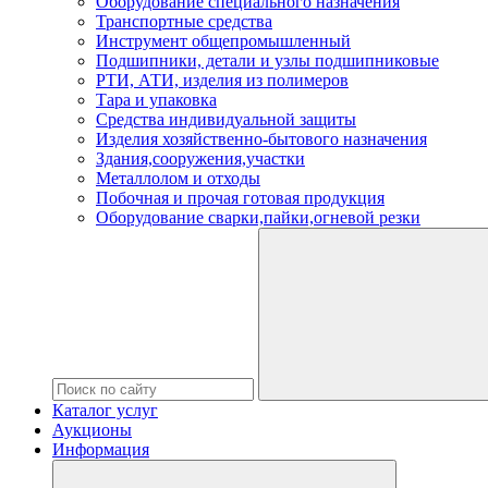
Оборудование специального назначения
Транспортные средства
Инструмент общепромышленный
Подшипники, детали и узлы подшипниковые
РТИ, АТИ, изделия из полимеров
Тара и упаковка
Средства индивидуальной защиты
Изделия хозяйственно-бытового назначения
Здания,сооружения,участки
Металлолом и отходы
Побочная и прочая готовая продукция
Оборудование сварки,пайки,огневой резки
Каталог услуг
Аукционы
Информация