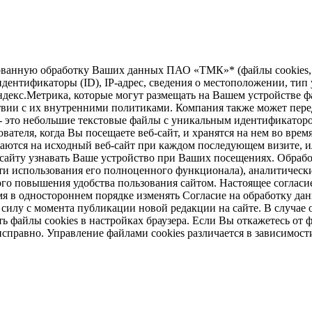
зированную обработку Ваших данных ПАО «ТМК»* (файлы cookie
дентификаторы (ID), IP-адрес, сведения о местоположении, тип у
ндекс.Метрика, которые могут размещать на Вашем устройстве ф
твии с их внутренними политиками. Компания также может перед
 - это небольшие текстовые файлы с уникальным идентификаторо
вателя, когда Вы посещаете веб-сайт, и хранятся на нем во врем
щаются на исходный веб-сайт при каждом последующем визите, ил
б-сайту узнавать Ваше устройство при Ваших посещениях. Обраб
и использования его полноценного функционала), аналитически
ого повышения удобства пользования сайтом. Настоящее согласие
 в одностороннем порядке изменять Согласие на обработку дан
в силу с момента публикации новой редакции на сайте. В случ
 файлы cookies в настройках браузера. Если Вы откажетесь от ф
справно. Управление файлами cookies различается в зависимост