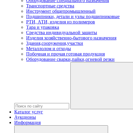
Оборудование специального назначения
Транспортные средства
Инструмент общепромышленный
Подшипники, детали и узлы подшипниковые
РТИ, АТИ, изделия из полимеров
Тара и упаковка
Средства индивидуальной защиты
Изделия хозяйственно-бытового назначения
Здания,сооружения,участки
Металлолом и отходы
Побочная и прочая готовая продукция
Оборудование сварки,пайки,огневой резки
Каталог услуг
Аукционы
Информация