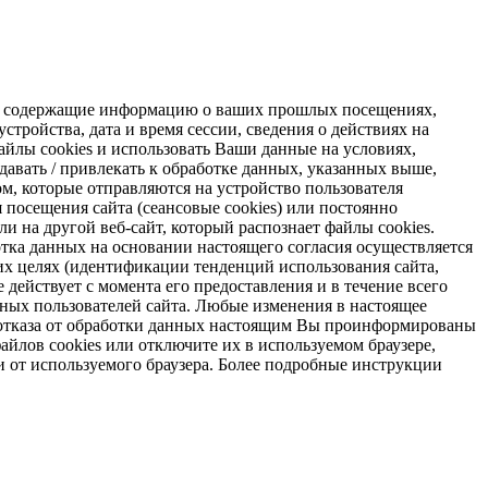
s, содержащие информацию о ваших прошлых посещениях,
стройства, дата и время сессии, сведения о действиях на
айлы cookies и использовать Ваши данные на условиях,
авать / привлекать к обработке данных, указанных выше,
м, которые отправляются на устройство пользователя
я посещения сайта (сеансовые cookies) или постоянно
и на другой веб-сайт, который распознает файлы cookies.
отка данных на основании настоящего согласия осуществляется
х целях (идентификации тенденций использования сайта,
 действует с момента его предоставления и в течение всего
ных пользователей сайта. Любые изменения в настоящее
ае отказа от обработки данных настоящим Вы проинформированы
айлов cookies или отключите их в используемом браузере,
и от используемого браузера. Более подробные инструкции