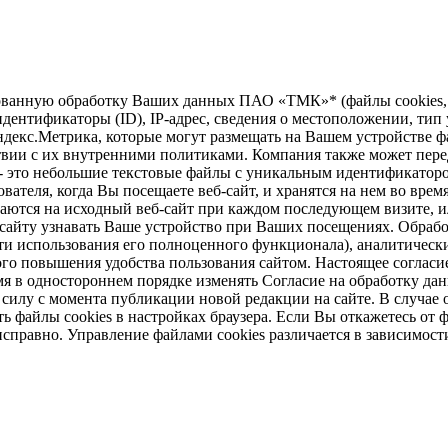
зированную обработку Ваших данных ПАО «ТМК»* (файлы cookie
дентификаторы (ID), IP-адрес, сведения о местоположении, тип у
ндекс.Метрика, которые могут размещать на Вашем устройстве ф
твии с их внутренними политиками. Компания также может перед
 - это небольшие текстовые файлы с уникальным идентификаторо
вателя, когда Вы посещаете веб-сайт, и хранятся на нем во врем
щаются на исходный веб-сайт при каждом последующем визите, ил
б-сайту узнавать Ваше устройство при Ваших посещениях. Обраб
и использования его полноценного функционала), аналитически
ого повышения удобства пользования сайтом. Настоящее согласие
 в одностороннем порядке изменять Согласие на обработку дан
в силу с момента публикации новой редакции на сайте. В случ
 файлы cookies в настройках браузера. Если Вы откажетесь от ф
справно. Управление файлами cookies различается в зависимост