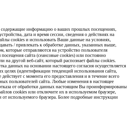
s, содержащие информацию о ваших прошлых посещениях,
стройства, дата и время сессии, сведения о действиях на
айлы cookies и использовать Ваши данные на условиях,
авать / привлекать к обработке данных, указанных выше,
м, которые отправляются на устройство пользователя
я посещения сайта (сеансовые cookies) или постоянно
и на другой веб-сайт, который распознает файлы cookies.
отка данных на основании настоящего согласия осуществляется
х целях (идентификации тенденций использования сайта,
 действует с момента его предоставления и в течение всего
ных пользователей сайта. Любые изменения в настоящее
ае отказа от обработки данных настоящим Вы проинформированы
айлов cookies или отключите их в используемом браузере,
и от используемого браузера. Более подробные инструкции