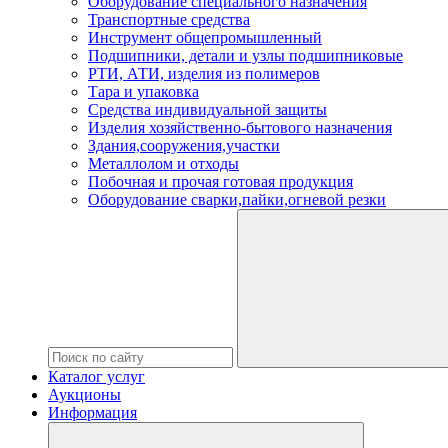
Оборудование специального назначения
Транспортные средства
Инструмент общепромышленный
Подшипники, детали и узлы подшипниковые
РТИ, АТИ, изделия из полимеров
Тара и упаковка
Средства индивидуальной защиты
Изделия хозяйственно-бытового назначения
Здания,сооружения,участки
Металлолом и отходы
Побочная и прочая готовая продукция
Оборудование сварки,пайки,огневой резки
Каталог услуг
Аукционы
Информация