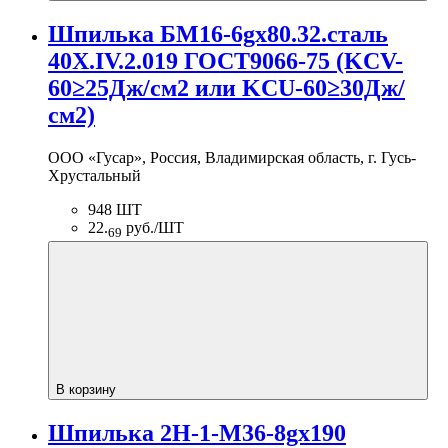
Шпилька БМ16-6gх80.32.сталь
40Х.IV.2.019 ГОСТ9066-75 (KCV-
60≥25Дж/см2 или KCU-60≥30Дж/
см2)
ООО «Гусар», Россия, Владимирская область, г. Гусь-
Хрустальный
948 ШТ
22.
руб./ШТ
69
В корзину
Шпилька 2Н-1-М36-8gх190