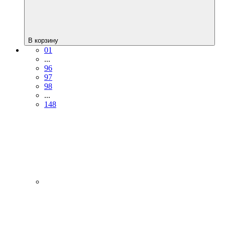
В корзину
01
...
96
97
98
...
148