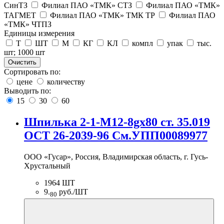
СинТЗ
Филиал ПАО «ТМК» СТЗ
Филиал ПАО «ТМК»
ТАГМЕТ
Филиал ПАО «ТМК» ТМК ТР
Филиал ПАО
«ТМК» ЧТПЗ
Единицы измерения
Т
ШТ
М
КГ
КЛ
компл
упак
тыс.
шт; 1000 шт
Очистить
Сортировать по:
цене
количеству
Выводить по:
15
30
60
Шпилька 2-1-М12-8gх80 ст. 35.019
ОСТ 26-2039-96 См.УПП00089977
ООО «Гусар», Россия, Владимирская область, г. Гусь-
Хрустальный
1964 ШТ
9.
руб./ШТ
80