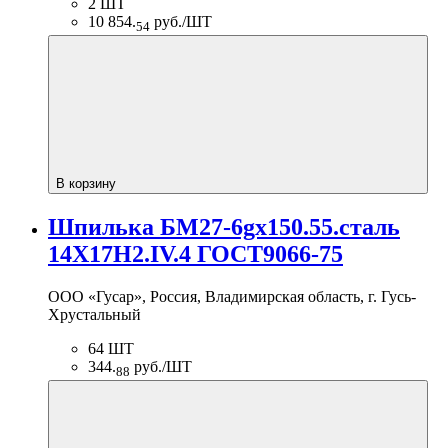
2 ШТ
10 854.
руб./ШТ
54
В корзину
Шпилька БМ27-6gх150.55.сталь
14Х17Н2.IV.4 ГОСТ9066-75
ООО «Гусар», Россия, Владимирская область, г. Гусь-
Хрустальный
64 ШТ
344.
руб./ШТ
88