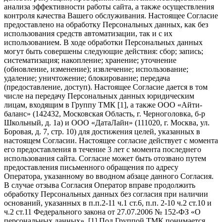
анализа эффективности работы сайта, а также осуществления
контроля качества Вашего обслуживания. Настоящее Согласие
предоставлено на обработку Персональных данных, как без
использования средств автоматизации, так и с их
использованием. В ходе обработки Персональных данных
могут быть совершены следующие действия: сбор; запись;
систематизация; накопление; хранение; уточнение
(обновление, изменение); извлечение; использование;
удаление; уничтожение; блокирование; передача
(предоставление, доступ). Настоящее Согласие дается в том
числе на передачу Персональных данных юридическим
лицам, входящим в Группу ТМК [1], а также ООО «Айти-
баланс» (142432, Московская Область, г. Черноголовка, б-р
Школьный, д. 1а) и ООО «ДатаЛайн» (111020, г. Москва, ул.
Боровая, д. 7, стр. 10) для достижения целей, указанных в
настоящем Согласии. Настоящее согласие действует с момента
его предоставления в течение 3 лет с момента последнего
использования сайта. Согласие может быть отозвано путем
предоставления письменного обращения по адресу
Оператора, указанному во вводном абзаце данного Согласия.
В случае отзыва Согласия Оператор вправе продолжить
обработку Персональных данных без согласия при наличии
оснований, указанных в п.п.2-11 ч.1 ст.6, п.п. 2-10 ч.2 ст.10 и
ч.2 ст.11 Федерального закона от 27.07.2006 № 152-ФЗ «О
персональных данных». [1] Под Группой ТМК понимается