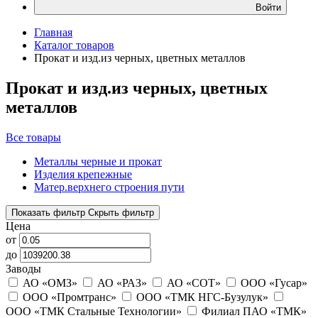
Войти
Главная
Каталог товаров
Прокат и изд.из черных, цветных металлов
Прокат и изд.из черных, цветных
металлов
Все товары
Металлы черные и прокат
Изделия крепежные
Матер.верхнего строения пути
Показать фильтр
Скрыть фильтр
Цена
от
до
Заводы
АО «ОМЗ»
АО «РАЗ»
АО «СОТ»
ООО «Гусар»
ООО «Промтранс»
ООО «ТМК НГС-Бузулук»
ООО «ТМК Стальные Технологии»
Филиал ПАО «ТМК»