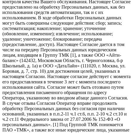
контроля качества Вашего обслуживания. Настоящее Согласие
предоставлено на обработку Персональных данных, как без
использования средств автоматизации, так и с их
использованием. В ходе обработки Персональных данных
могут быть совершены следующие действия: сбор; запись;
систематизация; накопление; хранение; уточнение
(обновление, изменение); извлечение; использование;
удаление; уничтожение; блокирование; передача
(предоставление, доступ). Настоящее Согласие дается в том
числе на передачу Персональных данных юридическим
лицам, входящим в Группу ТМК [1], а также ООО «Айти-
баланс» (142432, Московская Область, г. Черноголовка, б-р
Школьный, д. 1а) и ООО «ДатаЛайн» (111020, г. Москва, ул.
Боровая, д. 7, стр. 10) для достижения целей, указанных в
настоящем Согласии. Настоящее согласие действует с момента
его предоставления в течение 3 лет с момента последнего
использования сайта. Согласие может быть отозвано путем
предоставления письменного обращения по адресу
Оператора, указанному во вводном абзаце данного Согласия.
В случае отзыва Согласия Оператор вправе продолжить
обработку Персональных данных без согласия при наличии
оснований, указанных в п.п.2-11 ч.1 ст.6, п.п. 2-10 ч.2 ст.10 и
ч.2 ст.11 Федерального закона от 27.07.2006 № 152-ФЗ «О
персональных данных». [1] Под Группой ТМК понимается
ПАО «ТМК», а также все иные юридические лица, указанные