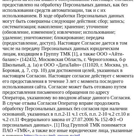
предоставлено на обработку Персональных данных, как без
использования средств автоматизации, так и с их
использованием. В ходе обработки Персональных данных
могут быть совершены следующие действия: сбор; запись;
систематизация; накопление; хранение; уточнение
(обновление, изменение); извлечение; использование;
удаление; уничтожение; блокирование; передача
(предоставление, доступ). Настоящее Согласие дается в том
числе на передачу Персональных данных юридическим
лицам, входящим в Группу ТМК [1], а также ООО «Айти-
баланс» (142432, Московская Область, г. Черноголовка, б-р
Школьный, д. 1а) и ООО «ДатаЛайн» (111020, г. Москва, ул.
Боровая, д. 7, стр. 10) для достижения целей, указанных в
настоящем Согласии. Настоящее согласие действует с момента
его предоставления в течение 3 лет с момента последнего
использования сайта. Согласие может быть отозвано путем
предоставления письменного обращения по адресу
Оператора, указанному во вводном абзаце данного Согласия.
В случае отзыва Согласия Оператор вправе продолжить
обработку Персональных данных без согласия при наличии
оснований, указанных в п.п.2-11 ч.1 ст.6, п.п. 2-10 ч.2 ст.10 и
ч.2 ст.11 Федерального закона от 27.07.2006 № 152-ФЗ «О
персональных данных». [1] Под Группой ТМК понимается
ПАО «ТМК», а также все иные юридические лица, указанные
в перечне
https://www.tmk-group.ru/ptl