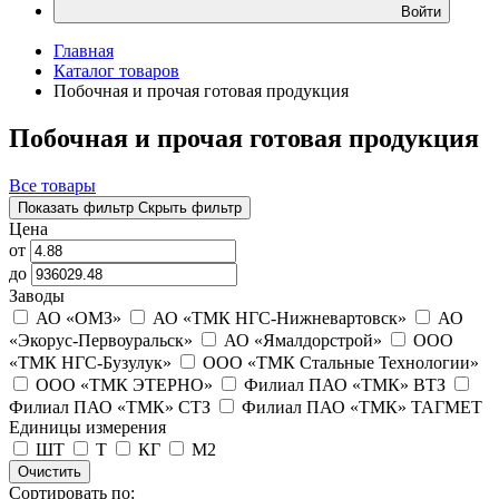
Войти
Главная
Каталог товаров
Побочная и прочая готовая продукция
Побочная и прочая готовая продукция
Все товары
Показать фильтр
Скрыть фильтр
Цена
от
до
Заводы
АО «ОМЗ»
АО «ТМК НГС-Нижневартовск»
АО
«Экорус-Первоуральск»
АО «Ямалдорстрой»
ООО
«ТМК НГС-Бузулук»
ООО «ТМК Стальные Технологии»
ООО «ТМК ЭТЕРНО»
Филиал ПАО «ТМК» ВТЗ
Филиал ПАО «ТМК» СТЗ
Филиал ПАО «ТМК» ТАГМЕТ
Единицы измерения
ШТ
Т
КГ
М2
Очистить
Сортировать по: