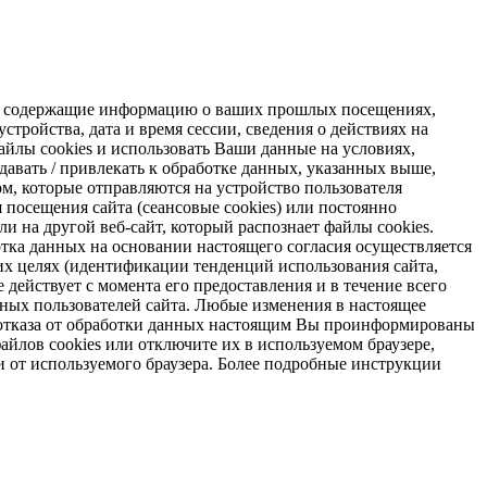
s, содержащие информацию о ваших прошлых посещениях,
стройства, дата и время сессии, сведения о действиях на
айлы cookies и использовать Ваши данные на условиях,
авать / привлекать к обработке данных, указанных выше,
м, которые отправляются на устройство пользователя
я посещения сайта (сеансовые cookies) или постоянно
и на другой веб-сайт, который распознает файлы cookies.
отка данных на основании настоящего согласия осуществляется
х целях (идентификации тенденций использования сайта,
 действует с момента его предоставления и в течение всего
ных пользователей сайта. Любые изменения в настоящее
ае отказа от обработки данных настоящим Вы проинформированы
айлов cookies или отключите их в используемом браузере,
и от используемого браузера. Более подробные инструкции