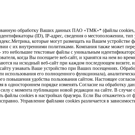
зированную обработку Ваших данных ПАО «ТМК»* (файлы cookie
дентификаторы (ID), IP-адрес, сведения о местоположении, тип у
ндекс.Метрика, которые могут размещать на Вашем устройстве ф
твии с их внутренними политиками. Компания также может перед
 - это небольшие текстовые файлы с уникальным идентификаторо
вателя, когда Вы посещаете веб-сайт, и хранятся на нем во врем
щаются на исходный веб-сайт при каждом последующем визите, ил
б-сайту узнавать Ваше устройство при Ваших посещениях. Обраб
и использования его полноценного функционала), аналитически
ого повышения удобства пользования сайтом. Настоящее согласие
 в одностороннем порядке изменять Согласие на обработку дан
в силу с момента публикации новой редакции на сайте. В случ
 файлы cookies в настройках браузера. Если Вы откажетесь от ф
справно. Управление файлами cookies различается в зависимост