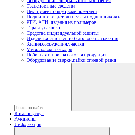
Оборудование специального назначения
Транспортные средства
Инструмент общепромышленный
Подшипники, детали и узлы подшипниковые
РТИ, АТИ, изделия из полимеров
Тара и упаковка
Средства индивидуальной защиты
Изделия хозяйственно-бытового назначения
Здания,сооружения,участки
Металлолом и отходы
Побочная и прочая готовая продукция
Оборудование сварки,пайки,огневой резки
Каталог услуг
Аукционы
Информация