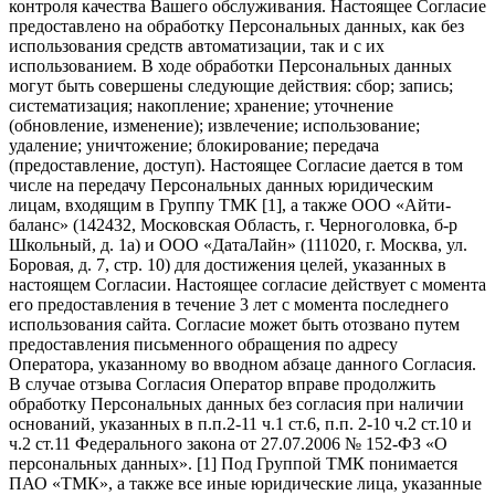
контроля качества Вашего обслуживания. Настоящее Согласие
предоставлено на обработку Персональных данных, как без
использования средств автоматизации, так и с их
использованием. В ходе обработки Персональных данных
могут быть совершены следующие действия: сбор; запись;
систематизация; накопление; хранение; уточнение
(обновление, изменение); извлечение; использование;
удаление; уничтожение; блокирование; передача
(предоставление, доступ). Настоящее Согласие дается в том
числе на передачу Персональных данных юридическим
лицам, входящим в Группу ТМК [1], а также ООО «Айти-
баланс» (142432, Московская Область, г. Черноголовка, б-р
Школьный, д. 1а) и ООО «ДатаЛайн» (111020, г. Москва, ул.
Боровая, д. 7, стр. 10) для достижения целей, указанных в
настоящем Согласии. Настоящее согласие действует с момента
его предоставления в течение 3 лет с момента последнего
использования сайта. Согласие может быть отозвано путем
предоставления письменного обращения по адресу
Оператора, указанному во вводном абзаце данного Согласия.
В случае отзыва Согласия Оператор вправе продолжить
обработку Персональных данных без согласия при наличии
оснований, указанных в п.п.2-11 ч.1 ст.6, п.п. 2-10 ч.2 ст.10 и
ч.2 ст.11 Федерального закона от 27.07.2006 № 152-ФЗ «О
персональных данных». [1] Под Группой ТМК понимается
ПАО «ТМК», а также все иные юридические лица, указанные