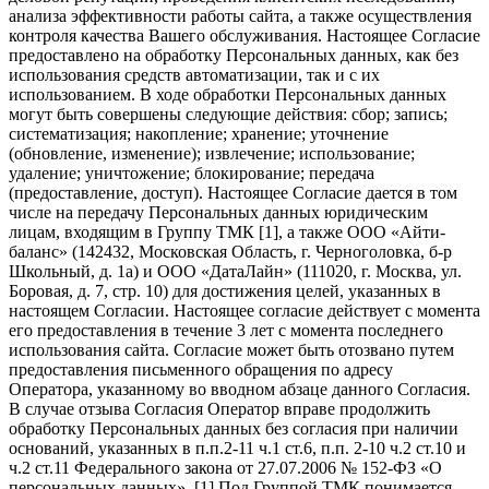
анализа эффективности работы сайта, а также осуществления
контроля качества Вашего обслуживания. Настоящее Согласие
предоставлено на обработку Персональных данных, как без
использования средств автоматизации, так и с их
использованием. В ходе обработки Персональных данных
могут быть совершены следующие действия: сбор; запись;
систематизация; накопление; хранение; уточнение
(обновление, изменение); извлечение; использование;
удаление; уничтожение; блокирование; передача
(предоставление, доступ). Настоящее Согласие дается в том
числе на передачу Персональных данных юридическим
лицам, входящим в Группу ТМК [1], а также ООО «Айти-
баланс» (142432, Московская Область, г. Черноголовка, б-р
Школьный, д. 1а) и ООО «ДатаЛайн» (111020, г. Москва, ул.
Боровая, д. 7, стр. 10) для достижения целей, указанных в
настоящем Согласии. Настоящее согласие действует с момента
его предоставления в течение 3 лет с момента последнего
использования сайта. Согласие может быть отозвано путем
предоставления письменного обращения по адресу
Оператора, указанному во вводном абзаце данного Согласия.
В случае отзыва Согласия Оператор вправе продолжить
обработку Персональных данных без согласия при наличии
оснований, указанных в п.п.2-11 ч.1 ст.6, п.п. 2-10 ч.2 ст.10 и
ч.2 ст.11 Федерального закона от 27.07.2006 № 152-ФЗ «О
персональных данных». [1] Под Группой ТМК понимается