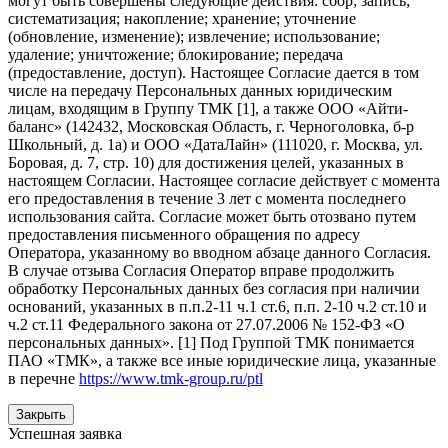
могут быть совершены следующие действия: сбор; запись;
систематизация; накопление; хранение; уточнение
(обновление, изменение); извлечение; использование;
удаление; уничтожение; блокирование; передача
(предоставление, доступ). Настоящее Согласие дается в том
числе на передачу Персональных данных юридическим
лицам, входящим в Группу ТМК [1], а также ООО «Айти-
баланс» (142432, Московская Область, г. Черноголовка, б-р
Школьный, д. 1а) и ООО «ДатаЛайн» (111020, г. Москва, ул.
Боровая, д. 7, стр. 10) для достижения целей, указанных в
настоящем Согласии. Настоящее согласие действует с момента
его предоставления в течение 3 лет с момента последнего
использования сайта. Согласие может быть отозвано путем
предоставления письменного обращения по адресу
Оператора, указанному во вводном абзаце данного Согласия.
В случае отзыва Согласия Оператор вправе продолжить
обработку Персональных данных без согласия при наличии
оснований, указанных в п.п.2-11 ч.1 ст.6, п.п. 2-10 ч.2 ст.10 и
ч.2 ст.11 Федерального закона от 27.07.2006 № 152-ФЗ «О
персональных данных». [1] Под Группой ТМК понимается
ПАО «ТМК», а также все иные юридические лица, указанные
в перечне
https://www.tmk-group.ru/ptl
Закрыть
Успешная заявка