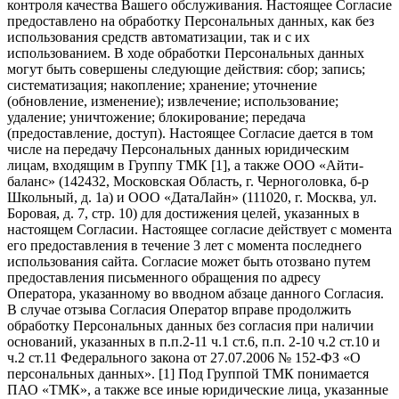
контроля качества Вашего обслуживания. Настоящее Согласие
предоставлено на обработку Персональных данных, как без
использования средств автоматизации, так и с их
использованием. В ходе обработки Персональных данных
могут быть совершены следующие действия: сбор; запись;
систематизация; накопление; хранение; уточнение
(обновление, изменение); извлечение; использование;
удаление; уничтожение; блокирование; передача
(предоставление, доступ). Настоящее Согласие дается в том
числе на передачу Персональных данных юридическим
лицам, входящим в Группу ТМК [1], а также ООО «Айти-
баланс» (142432, Московская Область, г. Черноголовка, б-р
Школьный, д. 1а) и ООО «ДатаЛайн» (111020, г. Москва, ул.
Боровая, д. 7, стр. 10) для достижения целей, указанных в
настоящем Согласии. Настоящее согласие действует с момента
его предоставления в течение 3 лет с момента последнего
использования сайта. Согласие может быть отозвано путем
предоставления письменного обращения по адресу
Оператора, указанному во вводном абзаце данного Согласия.
В случае отзыва Согласия Оператор вправе продолжить
обработку Персональных данных без согласия при наличии
оснований, указанных в п.п.2-11 ч.1 ст.6, п.п. 2-10 ч.2 ст.10 и
ч.2 ст.11 Федерального закона от 27.07.2006 № 152-ФЗ «О
персональных данных». [1] Под Группой ТМК понимается
ПАО «ТМК», а также все иные юридические лица, указанные