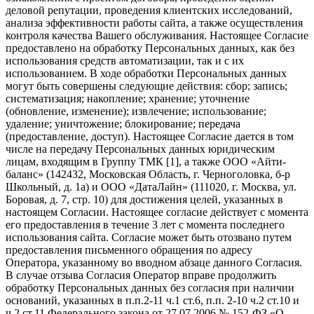
деловой репутации, проведения клиентских исследований,
анализа эффективности работы сайта, а также осуществления
контроля качества Вашего обслуживания. Настоящее Согласие
предоставлено на обработку Персональных данных, как без
использования средств автоматизации, так и с их
использованием. В ходе обработки Персональных данных
могут быть совершены следующие действия: сбор; запись;
систематизация; накопление; хранение; уточнение
(обновление, изменение); извлечение; использование;
удаление; уничтожение; блокирование; передача
(предоставление, доступ). Настоящее Согласие дается в том
числе на передачу Персональных данных юридическим
лицам, входящим в Группу ТМК [1], а также ООО «Айти-
баланс» (142432, Московская Область, г. Черноголовка, б-р
Школьный, д. 1а) и ООО «ДатаЛайн» (111020, г. Москва, ул.
Боровая, д. 7, стр. 10) для достижения целей, указанных в
настоящем Согласии. Настоящее согласие действует с момента
его предоставления в течение 3 лет с момента последнего
использования сайта. Согласие может быть отозвано путем
предоставления письменного обращения по адресу
Оператора, указанному во вводном абзаце данного Согласия.
В случае отзыва Согласия Оператор вправе продолжить
обработку Персональных данных без согласия при наличии
оснований, указанных в п.п.2-11 ч.1 ст.6, п.п. 2-10 ч.2 ст.10 и
ч.2 ст.11 Федерального закона от 27.07.2006 № 152-ФЗ «О