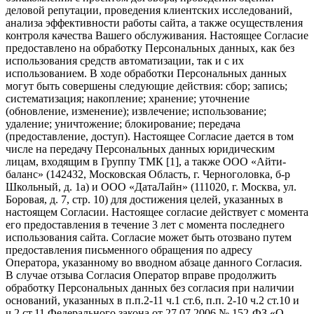
деловой репутации, проведения клиентских исследований,
анализа эффективности работы сайта, а также осуществления
контроля качества Вашего обслуживания. Настоящее Согласие
предоставлено на обработку Персональных данных, как без
использования средств автоматизации, так и с их
использованием. В ходе обработки Персональных данных
могут быть совершены следующие действия: сбор; запись;
систематизация; накопление; хранение; уточнение
(обновление, изменение); извлечение; использование;
удаление; уничтожение; блокирование; передача
(предоставление, доступ). Настоящее Согласие дается в том
числе на передачу Персональных данных юридическим
лицам, входящим в Группу ТМК [1], а также ООО «Айти-
баланс» (142432, Московская Область, г. Черноголовка, б-р
Школьный, д. 1а) и ООО «ДатаЛайн» (111020, г. Москва, ул.
Боровая, д. 7, стр. 10) для достижения целей, указанных в
настоящем Согласии. Настоящее согласие действует с момента
его предоставления в течение 3 лет с момента последнего
использования сайта. Согласие может быть отозвано путем
предоставления письменного обращения по адресу
Оператора, указанному во вводном абзаце данного Согласия.
В случае отзыва Согласия Оператор вправе продолжить
обработку Персональных данных без согласия при наличии
оснований, указанных в п.п.2-11 ч.1 ст.6, п.п. 2-10 ч.2 ст.10 и
ч.2 ст.11 Федерального закона от 27.07.2006 № 152-ФЗ «О