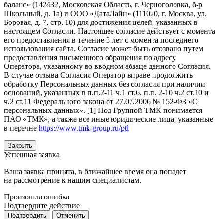
баланс» (142432, Московская Область, г. Черноголовка, б-р
Школьный, д. 1а) и ООО «ДатаЛайн» (111020, г. Москва, ул.
Боровая, д. 7, стр. 10) для достижения целей, указанных в
настоящем Согласии. Настоящее согласие действует с момента
его предоставления в течение 3 лет с момента последнего
использования сайта. Согласие может быть отозвано путем
предоставления письменного обращения по адресу
Оператора, указанному во вводном абзаце данного Согласия.
В случае отзыва Согласия Оператор вправе продолжить
обработку Персональных данных без согласия при наличии
оснований, указанных в п.п.2-11 ч.1 ст.6, п.п. 2-10 ч.2 ст.10 и
ч.2 ст.11 Федерального закона от 27.07.2006 № 152-ФЗ «О
персональных данных». [1] Под Группой ТМК понимается
ПАО «ТМК», а также все иные юридические лица, указанные
в перечне
https://www.tmk-group.ru/ptl
Закрыть
Успешная заявка
Ваша заявка принята, в ближайшее время она попадет
на рассмотрение к нашим специалистам.
Произошла ошибка
Подтвердите действие
Подтвердить
Отменить