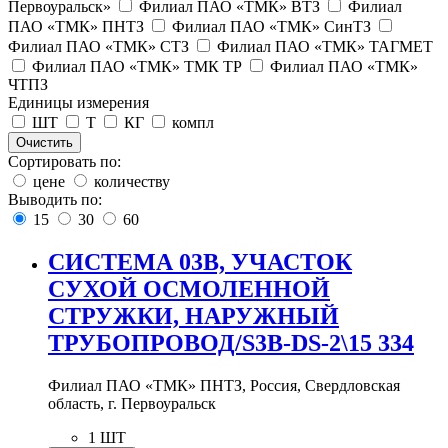
Первоуральск»
Филиал ПАО «ТМК» ВТЗ
Филиал
ПАО «ТМК» ПНТЗ
Филиал ПАО «ТМК» СинТЗ
Филиал ПАО «ТМК» СТЗ
Филиал ПАО «ТМК» ТАГМЕТ
Филиал ПАО «ТМК» ТМК ТР
Филиал ПАО «ТМК»
ЧТПЗ
Единицы измерения
ШТ
Т
КГ
компл
Очистить
Сортировать по:
цене
количеству
Выводить по:
15
30
60
СИСТЕМА 03В, УЧАСТОК
СУХОЙ ОСМОЛЕННОЙ
СТРУЖКИ, НАРУЖНЫЙ
ТРУБОПРОВОД/S3B-DS-2\15 334
Филиал ПАО «ТМК» ПНТЗ, Россия, Свердловская
область, г. Первоуральск
1 ШТ