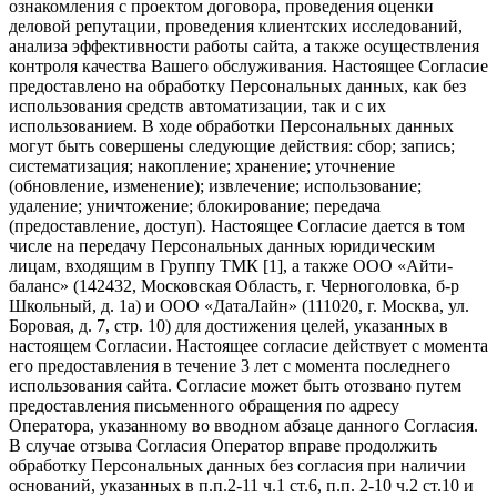
ознакомления с проектом договора, проведения оценки
деловой репутации, проведения клиентских исследований,
анализа эффективности работы сайта, а также осуществления
контроля качества Вашего обслуживания. Настоящее Согласие
предоставлено на обработку Персональных данных, как без
использования средств автоматизации, так и с их
использованием. В ходе обработки Персональных данных
могут быть совершены следующие действия: сбор; запись;
систематизация; накопление; хранение; уточнение
(обновление, изменение); извлечение; использование;
удаление; уничтожение; блокирование; передача
(предоставление, доступ). Настоящее Согласие дается в том
числе на передачу Персональных данных юридическим
лицам, входящим в Группу ТМК [1], а также ООО «Айти-
баланс» (142432, Московская Область, г. Черноголовка, б-р
Школьный, д. 1а) и ООО «ДатаЛайн» (111020, г. Москва, ул.
Боровая, д. 7, стр. 10) для достижения целей, указанных в
настоящем Согласии. Настоящее согласие действует с момента
его предоставления в течение 3 лет с момента последнего
использования сайта. Согласие может быть отозвано путем
предоставления письменного обращения по адресу
Оператора, указанному во вводном абзаце данного Согласия.
В случае отзыва Согласия Оператор вправе продолжить
обработку Персональных данных без согласия при наличии
оснований, указанных в п.п.2-11 ч.1 ст.6, п.п. 2-10 ч.2 ст.10 и