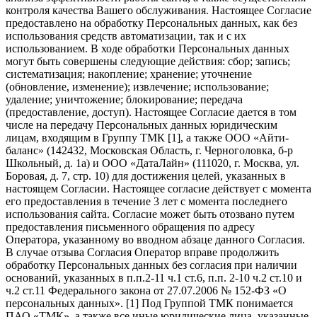
контроля качества Вашего обслуживания. Настоящее Согласие
предоставлено на обработку Персональных данных, как без
использования средств автоматизации, так и с их
использованием. В ходе обработки Персональных данных
могут быть совершены следующие действия: сбор; запись;
систематизация; накопление; хранение; уточнение
(обновление, изменение); извлечение; использование;
удаление; уничтожение; блокирование; передача
(предоставление, доступ). Настоящее Согласие дается в том
числе на передачу Персональных данных юридическим
лицам, входящим в Группу ТМК [1], а также ООО «Айти-
баланс» (142432, Московская Область, г. Черноголовка, б-р
Школьный, д. 1а) и ООО «ДатаЛайн» (111020, г. Москва, ул.
Боровая, д. 7, стр. 10) для достижения целей, указанных в
настоящем Согласии. Настоящее согласие действует с момента
его предоставления в течение 3 лет с момента последнего
использования сайта. Согласие может быть отозвано путем
предоставления письменного обращения по адресу
Оператора, указанному во вводном абзаце данного Согласия.
В случае отзыва Согласия Оператор вправе продолжить
обработку Персональных данных без согласия при наличии
оснований, указанных в п.п.2-11 ч.1 ст.6, п.п. 2-10 ч.2 ст.10 и
ч.2 ст.11 Федерального закона от 27.07.2006 № 152-ФЗ «О
персональных данных». [1] Под Группой ТМК понимается
ПАО «ТМК», а также все иные юридические лица, указанные