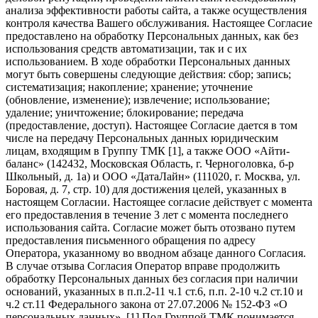
анализа эффективности работы сайта, а также осуществления
контроля качества Вашего обслуживания. Настоящее Согласие
предоставлено на обработку Персональных данных, как без
использования средств автоматизации, так и с их
использованием. В ходе обработки Персональных данных
могут быть совершены следующие действия: сбор; запись;
систематизация; накопление; хранение; уточнение
(обновление, изменение); извлечение; использование;
удаление; уничтожение; блокирование; передача
(предоставление, доступ). Настоящее Согласие дается в том
числе на передачу Персональных данных юридическим
лицам, входящим в Группу ТМК [1], а также ООО «Айти-
баланс» (142432, Московская Область, г. Черноголовка, б-р
Школьный, д. 1а) и ООО «ДатаЛайн» (111020, г. Москва, ул.
Боровая, д. 7, стр. 10) для достижения целей, указанных в
настоящем Согласии. Настоящее согласие действует с момента
его предоставления в течение 3 лет с момента последнего
использования сайта. Согласие может быть отозвано путем
предоставления письменного обращения по адресу
Оператора, указанному во вводном абзаце данного Согласия.
В случае отзыва Согласия Оператор вправе продолжить
обработку Персональных данных без согласия при наличии
оснований, указанных в п.п.2-11 ч.1 ст.6, п.п. 2-10 ч.2 ст.10 и
ч.2 ст.11 Федерального закона от 27.07.2006 № 152-ФЗ «О
персональных данных». [1] Под Группой ТМК понимается