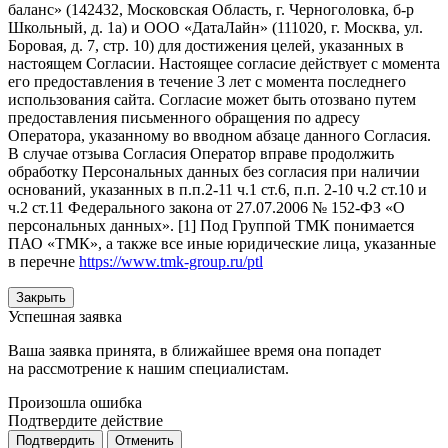
баланс» (142432, Московская Область, г. Черноголовка, б-р
Школьный, д. 1а) и ООО «ДатаЛайн» (111020, г. Москва, ул.
Боровая, д. 7, стр. 10) для достижения целей, указанных в
настоящем Согласии. Настоящее согласие действует с момента
его предоставления в течение 3 лет с момента последнего
использования сайта. Согласие может быть отозвано путем
предоставления письменного обращения по адресу
Оператора, указанному во вводном абзаце данного Согласия.
В случае отзыва Согласия Оператор вправе продолжить
обработку Персональных данных без согласия при наличии
оснований, указанных в п.п.2-11 ч.1 ст.6, п.п. 2-10 ч.2 ст.10 и
ч.2 ст.11 Федерального закона от 27.07.2006 № 152-ФЗ «О
персональных данных». [1] Под Группой ТМК понимается
ПАО «ТМК», а также все иные юридические лица, указанные
в перечне
https://www.tmk-group.ru/ptl
Закрыть
Успешная заявка
Ваша заявка принята, в ближайшее время она попадет
на рассмотрение к нашим специалистам.
Произошла ошибка
Подтвердите действие
Подтвердить
Отменить