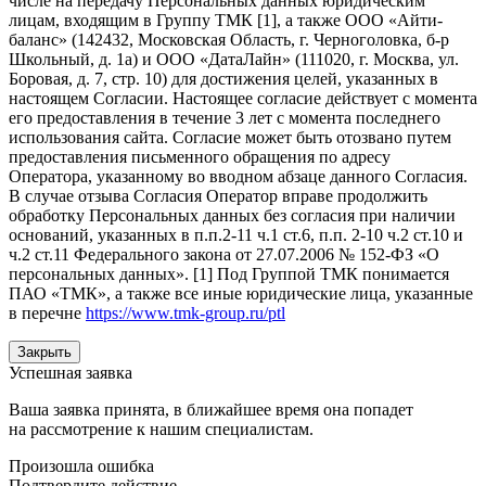
числе на передачу Персональных данных юридическим
лицам, входящим в Группу ТМК [1], а также ООО «Айти-
баланс» (142432, Московская Область, г. Черноголовка, б-р
Школьный, д. 1а) и ООО «ДатаЛайн» (111020, г. Москва, ул.
Боровая, д. 7, стр. 10) для достижения целей, указанных в
настоящем Согласии. Настоящее согласие действует с момента
его предоставления в течение 3 лет с момента последнего
использования сайта. Согласие может быть отозвано путем
предоставления письменного обращения по адресу
Оператора, указанному во вводном абзаце данного Согласия.
В случае отзыва Согласия Оператор вправе продолжить
обработку Персональных данных без согласия при наличии
оснований, указанных в п.п.2-11 ч.1 ст.6, п.п. 2-10 ч.2 ст.10 и
ч.2 ст.11 Федерального закона от 27.07.2006 № 152-ФЗ «О
персональных данных». [1] Под Группой ТМК понимается
ПАО «ТМК», а также все иные юридические лица, указанные
в перечне
https://www.tmk-group.ru/ptl
Закрыть
Успешная заявка
Ваша заявка принята, в ближайшее время она попадет
на рассмотрение к нашим специалистам.
Произошла ошибка
Подтвердите действие